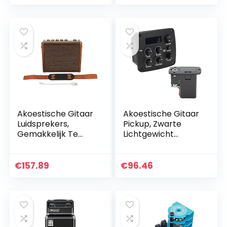
Ondersteuning
voor…
BASS MIDD…
Akoestische Gitaar
Akoestische Gitaar
Luidsprekers,
Pickup, Zwarte
Gemakkelijk Te
Lichtgewicht
Dragen
Elektronische
Hoogefficiënte
Tuner Speelbord
Gitaar Draadloze
voor Gitaren
€
157.89
€
96.46
Luidspreker
Gitaarversterker
voor…