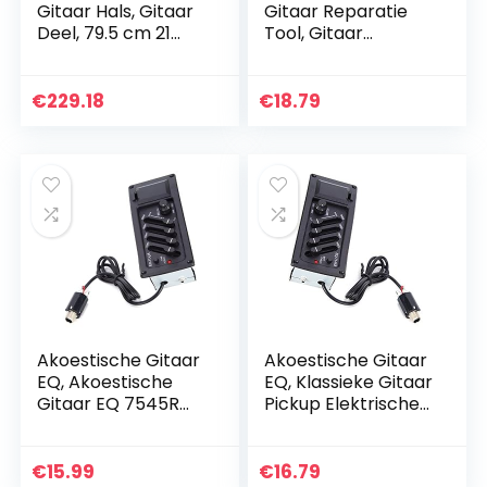
Gitaar Hals, Gitaar
Gitaar Reparatie
Deel, 79.5 cm 21
Tool, Gitaar
Frets Onvoltooide
Metalen Truss Bar
Sigarenkist Gitaar
Houten Handvat
Bas Deel Esdoorn
Moersleutel
€
229.18
€
18.79
Hals…
Muziekinstrument…
Akoestische Gitaar
Akoestische Gitaar
EQ, Akoestische
EQ, Klassieke Gitaar
Gitaar EQ 7545R
Pickup Elektrische
Elektrische Doos
Doos Houten Gitaar
Gitaar Pickup
Pickup EQ Lage
Houten voor
Batterij Indicator
€
15.99
€
16.79