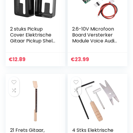
2 stuks Pickup
2.6-10V Microfoon
Cover Elektrische
Board Versterker
Gitaar Pickup Shell
Module Voice Audio
Zwart Double Coil
Signaal Versterking
Elektrische Gitaar
Instelbare Gain DC
Pickup Cover Zwart
€
12.89
€
23.99
Messing…
21 Frets Gitaar,
4 Stks Elektrische