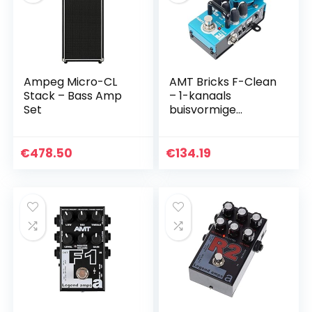
Ampeg Micro-CL
AMT Bricks F-Clean
Stack – Bass Amp
– 1-kanaals
Set
buisvormige
versterker (Fender
Twin emulate)
€
478.50
€
134.19