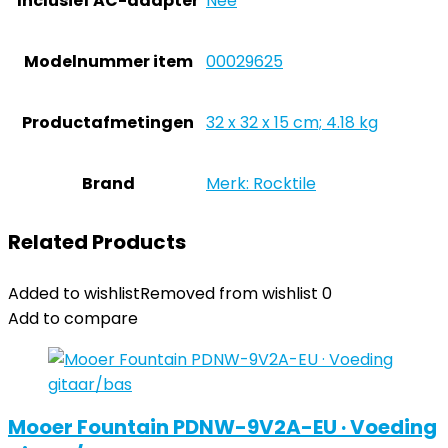
Inclusief AC-adapter
‎Nee
Modelnummer item
‎00029625
Productafmetingen
‎32 x 32 x 15 cm; 4.18 kg
Brand
Merk: Rocktile
Related Products
Added to wishlist
Removed from wishlist
0
Add to compare
Mooer Fountain PDNW-9V2A-EU · Voeding