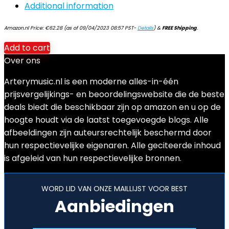
Additional information
Amazon.nl Price:
€
62.28
(as of 09/04/2023 08:57 PST-
Details
)
&
FREE Shipping
.
Add to cart
Over ons
Arterymusic.nl is een moderne alles-in-één
prijsvergelijkings- en beoordelingswebsite die de beste
deals biedt die beschikbaar zijn op amazon en u op de
hoogte houdt via de laatst toegevoegde blogs. Alle
afbeeldingen zijn auteursrechtelijk beschermd door
hun respectievelijke eigenaren. Alle geciteerde inhoud
is afgeleid van hun respectievelijke bronnen.
WORD LID VAN ONZE MAILLIJST VOOR BEST
Aanbiedingen