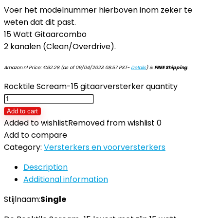
Voer het modelnummer hierboven inom zeker te
weten dat dit past.
15 Watt Gitaarcombo
2 kanalen (Clean/Overdrive).
Amazon.nl Price:
€
62.28
(as of 09/04/2023 08:57 PST-
Details
)
&
FREE Shipping
.
Rocktile Scream-15 gitaarversterker quantity
Add to cart
Added to wishlist
Removed from wishlist
0
Add to compare
Category:
Versterkers en voorversterkers
Description
Additional information
Stijlnaam:
Single