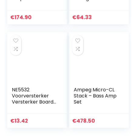
in Effects
Gitaar
€
174.90
€
64.33
NE5532
Ampeg Micro-CL
Voorversterker
Stack – Bass Amp
Versterker Board
Set
Audio
Voorversterker
HIFI OP-AMP
€
13.42
€
478.50
Versterker voor
Muziek