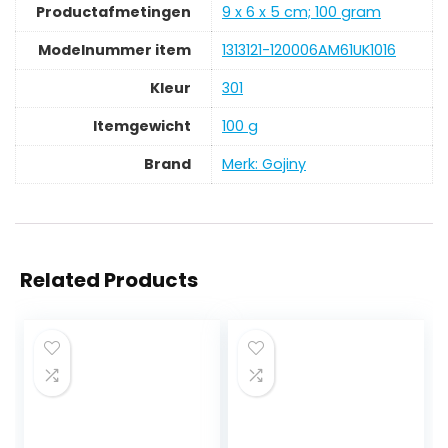
Productafmetingen
‎9 x 6 x 5 cm; 100 gram
Modelnummer item
‎1313121-120006AM61UK1016
Kleur
‎301
Itemgewicht
‎100 g
Brand
Merk: Gojiny
Related Products