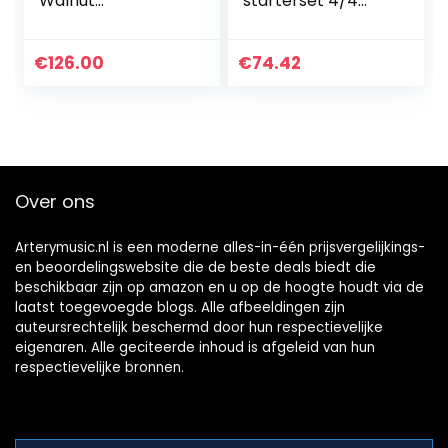
Walnut
starterset 4/4
Fingerboard, Black
zwart incl. Gig Bag,
plectrums,
leerboek en cd,
€
126.00
€
74.42
clip tuner
Over ons
Arterymusic.nl is een moderne alles-in-één prijsvergelijkings-
en beoordelingswebsite die de beste deals biedt die
beschikbaar zijn op amazon en u op de hoogte houdt via de
laatst toegevoegde blogs. Alle afbeeldingen zijn
auteursrechtelijk beschermd door hun respectievelijke
eigenaren. Alle geciteerde inhoud is afgeleid van hun
respectievelijke bronnen.