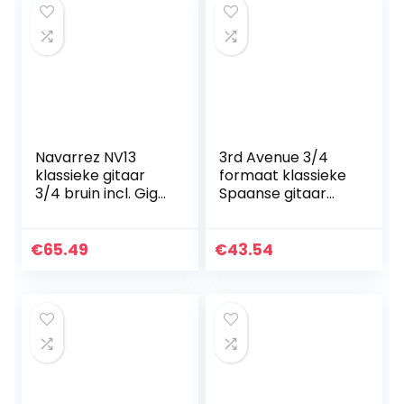
Navarrez NV13
3rd Avenue 3/4
klassieke gitaar
formaat klassieke
3/4 bruin incl. Gig
Spaanse gitaar
Bag, plectrums
voor kinderen,
beginnerspakket,
met nylon snaren,
€
65.49
€
43.54
tas, snaren,
digitaal…