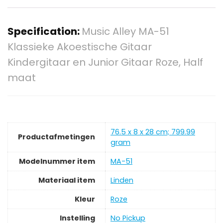
Specification:
Music Alley MA-51
Klassieke Akoestische Gitaar
Kindergitaar en Junior Gitaar Roze, Half
maat
‎76.5 x 8 x 28 cm; 799.99
Productafmetingen
gram
Modelnummer item
‎MA-51
Materiaal item
‎Linden
Kleur
‎Roze
Instelling
‎No Pickup