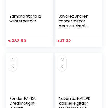
Yamaha Storia I2
Savarez Snaren
westerngitaar
concertgitaar
nieuwe Cristal
Cantiga Premium
Gemengde
spanning
€
333.50
€
17.32
normaal/sterke
set
Fender FA-125
Navarrez NV12PK
Dreadnought,
klassieke gitaar