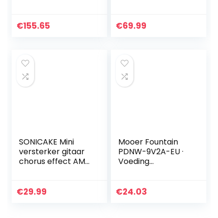
versterker
Loops Station met
Usb kabel voor
Elektrische Gitaar
€
155.65
€
69.99
Basgitaar
SONICAKE Mini
Mooer Fountain
versterker gitaar
PDNW-9V2A-EU ·
chorus effect AMP
Voeding
hoofdtelefoon
gitaar/bas
versterker pocket
oplaadbare gitaar
€
29.99
€
24.03
bas slaapkamer
US…