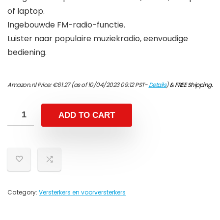
of laptop.
Ingebouwde FM-radio-functie.
Luister naar populaire muziekradio, eenvoudige
bediening.
Amazon.nl Price:
€
61.27
(as of 10/04/2023 09:12 PST-
Details
)
&
FREE Shipping
.
ADD TO CART
Category:
Versterkers en voorversterkers