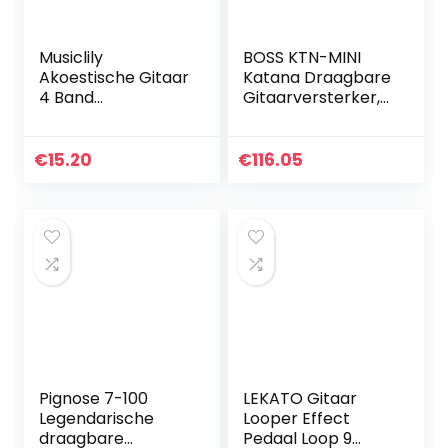
Musiclily
BOSS KTN-MINI
Akoestische Gitaar
Katana Draagbare
4 Band
Gitaarversterker,
Voorversterker
een compacte,
EQ-7545R met
overal mee
Piezo Pickup
naartoe te nemen
€
15.20
€
116.05
versterker die
werkt op…
Pignose 7-100
LEKATO Gitaar
Legendarische
Looper Effect
draagbare
Pedaal Loop 9