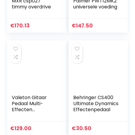
MXR csp027
Palmer PWT12MK2
timmy overdrive
universele voeding
€
170.13
€
147.50
Valeton Gitaar
Behringer CS400
Pedaal Multi-
Ultimate Dynamics
Effecten
Effectenpedaal
Processor met
Expressie Pedaal
Gitaar
€
129.00
€
30.50
Basversterker