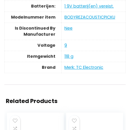
Batterijen:
‎1 9V batterij(en) vereist.
Modelnummer item
‎BODYREZACOUSTICPICKU
Is Discontinued By
‎Nee
Manufacturer
Voltage
‎9
Itemgewicht
‎118 g
Brand
Merk: TC Electronic
Related Products