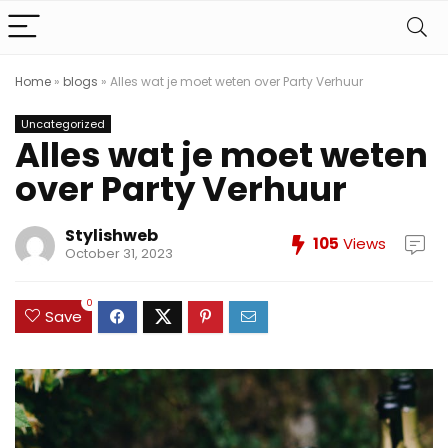
Home
»
blogs
»
Alles wat je moet weten over Party Verhuur
Uncategorized
Alles wat je moet weten
over Party Verhuur
Stylishweb
105
Views
October 31, 2023
0
Save