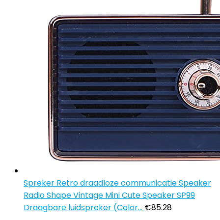
Spreker Retro draadloze communicatie Speaker
Radio Shape Vintage Mini Cute Speaker SP99
Draagbare luidspreker (Color…
€
85.28