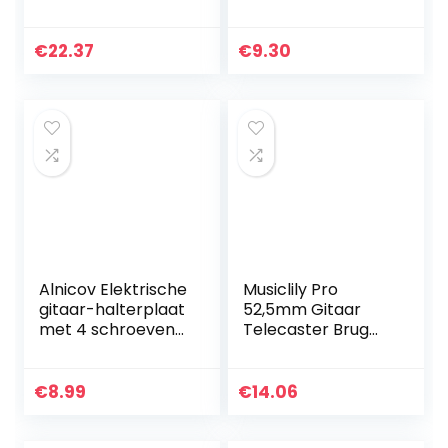
Roller Zadel Bridge
Demper,
Bar Voor Les Paul
Verstelbare
Gitaar onderdelen
Fretboard Muting
€
22.37
€
9.30
(Chroom)
Straps, Muting
Instrument…
Alnicov Elektrische
Musiclily Pro
gitaar-halterplaat
52,5mm Gitaar
met 4 schroeven
Telecaster Brug
voor straat, tele
met 6 Messing
stijl, elektrische
Zadels voor T-stijl
gitaar, basgitaar,
Elektrische Gitaar,
€
8.99
€
14.06
messing
Chroom