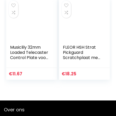
Musiclily 32mm
FLEOR HSH Strat
Loaded Telecaster
Pickguard
Control Plate voor
Scratchplaat met
T-stijl Elektrische
schroeven voor
Gitaar, Chroom
American/Mexicaa
ns, moderne
€
11.67
€
18.25
standaard Fender
Stratocaster…
Over ons