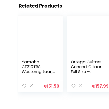
Related Products
Yamaha
Ortega Guitars
GF310TBS
Concert Gitaar
Westerngitaar,
Full Size –
Dreadnought-
Student Series –
Akoestische
catalpa/sparre
Gitaar, 4/4
n (RST5)
€
151.50
€
157.99
Gitaar van Hout,
Tobacco Bruin
Sunburst