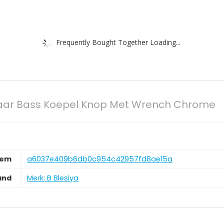
Frequently Bought Together Loading...
itaar Bass Koepel Knop Met Wrench Chrome
tem
‎a6037e409b6db0c954c42957fd8ae15a
and
Merk: B Blesiya