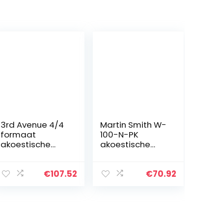
3rd Avenue 4/4
Martin Smith W-
formaat
100-N-PK
akoestische
akoestische
gitaar pakket
gitaarset met
voor beginners,
gitaarsnaren,
gigbag,
gitaarplectrums
€
107.52
€
70.92
plectrums,
en gitaarriem –
reservesnaren,
natuurlijk
statief,
gitaarband…