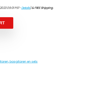
/2023 09:01 PST-
Details
)
&
FREE Shipping
.
RT
itaren, basgitaren en sets