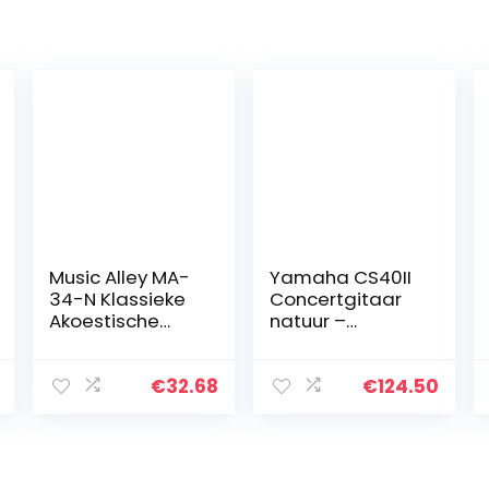
Music Alley MA-
Yamaha CS40II
34-N Klassieke
Concertgitaar
Akoestische
natuur –
Gitaar
gemakkelijk
Kindergitaar en
bespeelbare
Junior Gitaar
akoestische
€
32.68
€
124.50
gitaar voor
jonge beginners
– 3/4 gitaar
van…