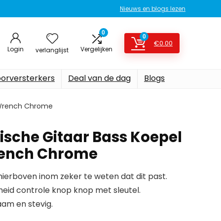
Nieuws en blogs lezen
0
0
€
0.00
Login
Vergelijken
verlanglijst
oorversterkers
Deal van de dag
Blogs
t Wrench Chrome
rische Gitaar Bass Koepel
ench Chrome
erboven inom zeker te weten dat dit past.
heid controle knop knop met sleutel.
aam en stevig.