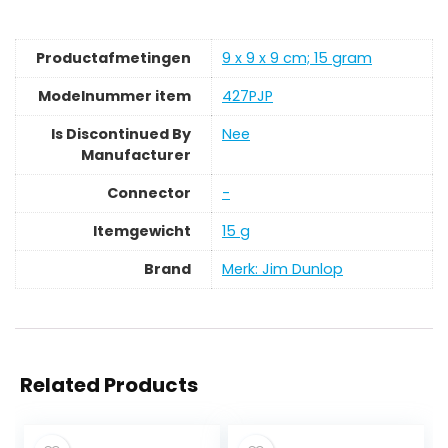
Productafmetingen
‎9 x 9 x 9 cm; 15 gram
Modelnummer item
‎427PJP
Is Discontinued By
‎Nee
Manufacturer
Connector
‎-
Itemgewicht
‎15 g
Brand
Merk: Jim Dunlop
Related Products