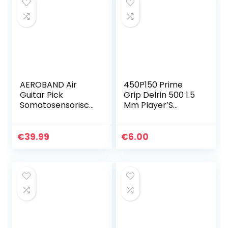
AEROBAND Air
450P150 Prime
Guitar Pick
Grip Delrin 500 1.5
Somatosensorisch
Mm Player’S
intelligent
Pack/12
muziekinstrument
imiteert de
€
39.99
€
6.00
ondersteuning
voor
gitaarbassen…