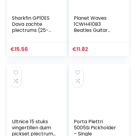
Sharkfin GP10ES
Planet Waves
Dava zachte
1CWH410B3
plectrums (25-
Beatles Guitar
pack) groen
Picks Albums 10
Pack Medium
€
15.56
€
11.82
Ultnice 15 stuks
Porta Plettri
vingertillen duim
5005Si Pickholder
pickset plectrums
– Single