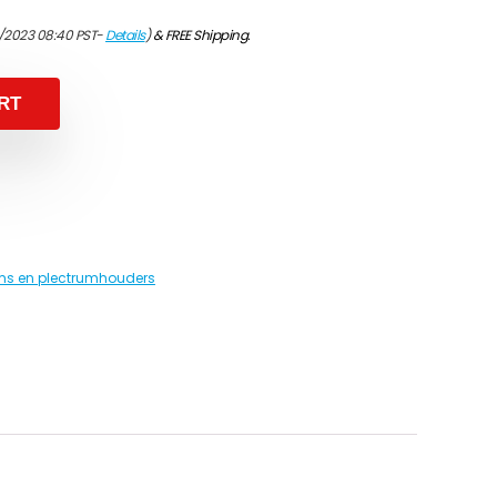
/2023 08:40 PST-
Details
)
&
FREE Shipping
.
RT
ms en plectrumhouders