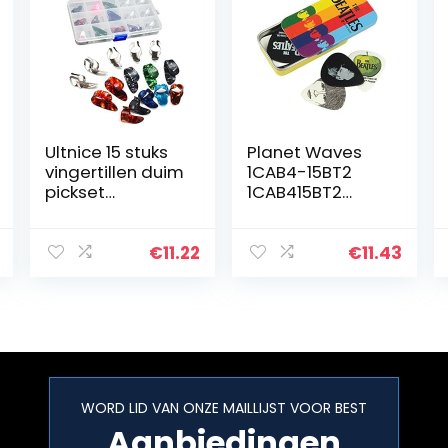
Ultnice 15 stuks
Planet Waves
vingertillen duim
1CAB4-15BT2
pickset
1CAB415BT2
plectrums met
Beatles
15 vakjes case
Signature Guitar
opbergdoos
Pick Tins Stripes
€
11.22
€
11.43
WORD LID VAN ONZE MAILLIJST VOOR BEST
Aanbiedingen