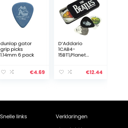
dunlop gator
D’Addario
grip picks
1CAB4-
1.14mm 6 pack
15BT1,Planet
Waves
1CAB415BT1
Beatles
€
4.69
€
12.44
Signature Guitar
Pick Tins Logo
15Picks
Snelle links
Verklaringen