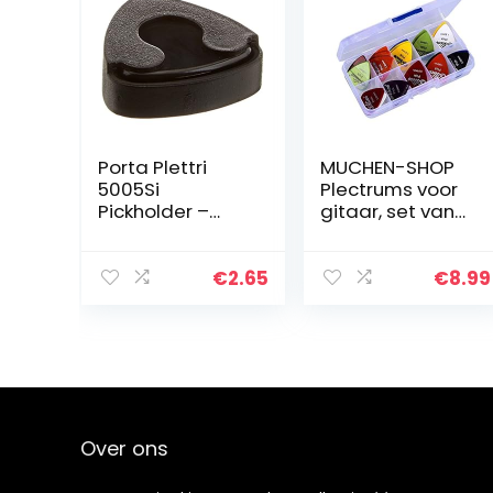
Porta Plettri
MUCHEN-SHOP
5005Si
Plectrums voor
Pickholder –
gitaar, set van
Single
40 plectrums,
voor
akoestische
€
2.65
€
8.99
gitaar,
elektrische
gitaar, ukelele
bas, 0,58…
Over ons