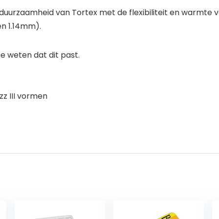
uurzaamheid van Tortex met de flexibiliteit en warmte va
n 1.14mm).
 weten dat dit past.
zz III vormen