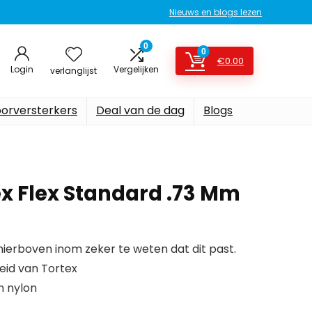
Nieuws en blogs lezen
0
0
€
0.00
Login
Vergelijken
verlanglijst
oorversterkers
Deal van de dag
Blogs
ex Flex Standard .73 Mm
erboven inom zeker te weten dat dit past.
id van Tortex
n nylon