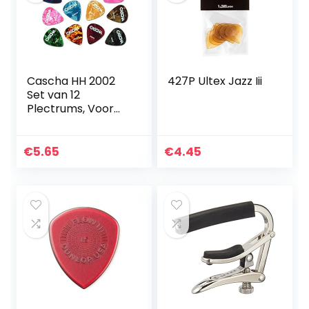
Cascha HH 2002
427P Ultex Jazz Iii
Set van 12
Plectrums, Voor
Akoestische
Gitaar, Gitaar,
Ukelele, Bas,
€
5.65
€
4.45
Gitaar,
Gitaarpicks,