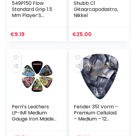
549P150 Flow
Shubb C1
Standard Grip 1.5
Gitaarcapodastro,
Mm Player’S
Nikkel
Pack/6
€
9.19
€
25.00
Perri’s Leathers
Fender 351 Vorm –
LP-IM1 Medium
Premium Celluloid
Gauge Iron Maiden
– Medium – 12
Picks (Pack van 6)
Pack