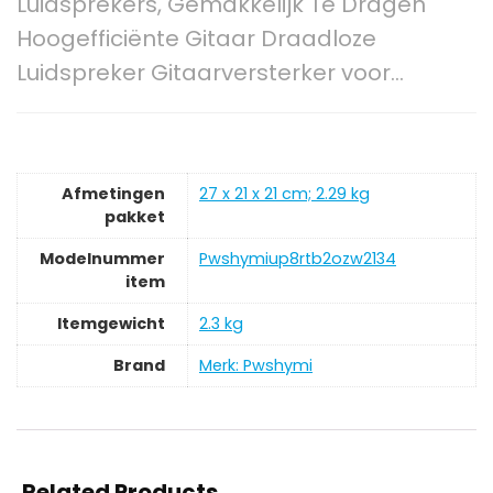
Luidsprekers, Gemakkelijk Te Dragen
Hoogefficiënte Gitaar Draadloze
Luidspreker Gitaarversterker voor…
Afmetingen
‎27 x 21 x 21 cm; 2.29 kg
pakket
Modelnummer
‎Pwshymiup8rtb2ozw2134
item
Itemgewicht
‎2.3 kg
Brand
Merk: Pwshymi
Related Products