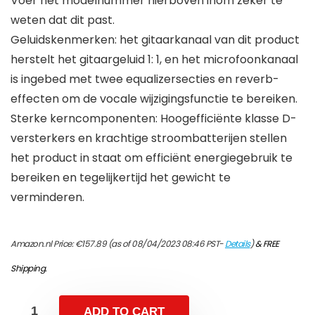
Voer het modelnummer hierboven inom zeker te
weten dat dit past.
Geluidskenmerken: het gitaarkanaal van dit product
herstelt het gitaargeluid 1: 1, en het microfoonkanaal
is ingebed met twee equalizersecties en reverb-
effecten om de vocale wijzigingsfunctie te bereiken.
Sterke kerncomponenten: Hoogefficiënte klasse D-
versterkers en krachtige stroombatterijen stellen
het product in staat om efficiënt energiegebruik te
bereiken en tegelijkertijd het gewicht te
verminderen.
Amazon.nl Price:
€
157.89
(as of 08/04/2023 08:46 PST-
Details
)
&
FREE
Shipping
.
ADD TO CART