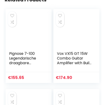
Pignose 7-100
Vox VX15 GT 15W
Legendarische
Combo Guitar
draagbare
Amplifier with Built
versterker
in Effects
€
155.65
€
174.90