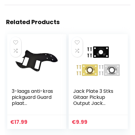
Related Products
3-laags anti-kras
Jack Plate 3 Stks
pickguard Guard
Gitaar Pickup
plaat
Output Jack
gitaarrooster
Socket Plaat,
spatbord
Rechthoek Jack
muziekinstrument
Plaat voor
€
17.99
€
9.99
onderdelen –
Elektrische Gitaar,
zwart
Rechthoek Gitaar…