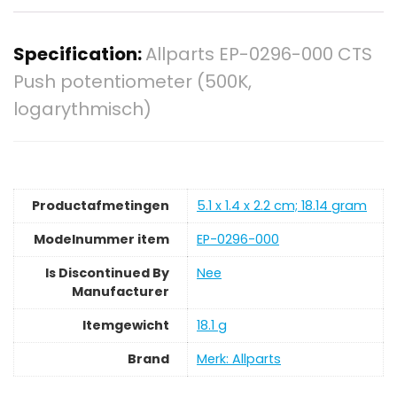
Specification:
Allparts EP-0296-000 CTS
Push potentiometer (500K,
logarythmisch)
Productafmetingen
‎5.1 x 1.4 x 2.2 cm; 18.14 gram
Modelnummer item
‎EP-0296-000
Is Discontinued By
‎Nee
Manufacturer
Itemgewicht
‎18.1 g
Brand
Merk: Allparts