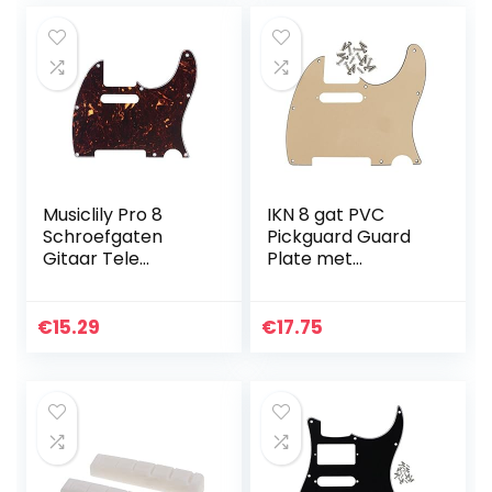
Musiclily Pro 8
IKN 8 gat PVC
Schroefgaten
Pickguard Guard
Gitaar Tele
Plate met
Slagplaat voor
montage
Fender Japan
schroeven voor
Telecaster, 4-
precisie Tele stijl
€
15.29
€
17.75
laags Tortoise
gitaar
Shell
vervanging,3-
laags crème