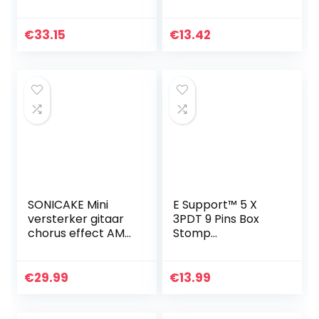
Audio
Voorversterker
HIFI OP-AMP
€
33.15
€
13.42
Versterker voor
Muziek
SONICAKE Mini
E Support™ 5 X
versterker gitaar
3PDT 9 Pins Box
chorus effect AMP
Stomp
hoofdtelefoon
Gitaareffect
versterker pocket
Pedaal
oplaadbare gitaar
Voetschakelaar
€
29.99
€
13.99
bas slaapkamer
True Bypass
US…
Metaal Blauw