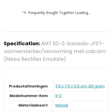
Frequently Bought Together Loading...
Specification:
AMT R2-2-kanaals-JFET-
voorversterker/vervorming met cab.sim
(Mesa Rectifier Emulate)
Productafmetingen
‎11.5 x 7.5 x 5.5 cm; 310 gram
Modelnummer item
‎R-2
Materiaalsoort
‎Metaal