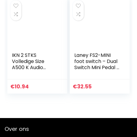
IKN 2 STKS
Laney FS2-MINI
Volledige Size
foot switch – Dual
A500 K Audio
Switch Mini Pedal –
Taper
LED Status Light –
Potentiometer
With Removable
Gitaar Toon
Lead
€
10.94
€
32.55
Volume Controle
Potten Dia24mm
L18mm Lange…
Over ons