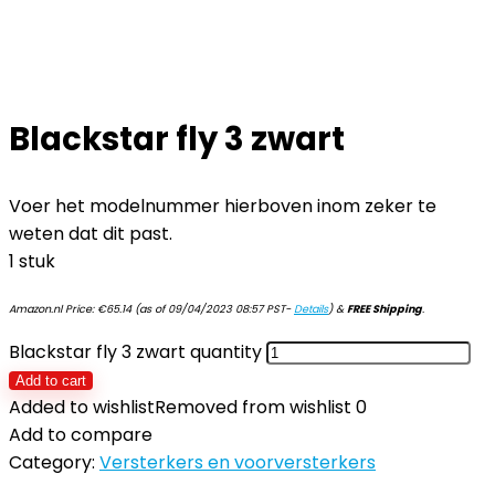
Blackstar fly 3 zwart
Voer het modelnummer hierboven inom zeker te
weten dat dit past.
1 stuk
Amazon.nl Price:
€
65.14
(as of 09/04/2023 08:57 PST-
Details
)
&
FREE Shipping
.
Blackstar fly 3 zwart quantity
Add to cart
Added to wishlist
Removed from wishlist
0
Add to compare
Category:
Versterkers en voorversterkers