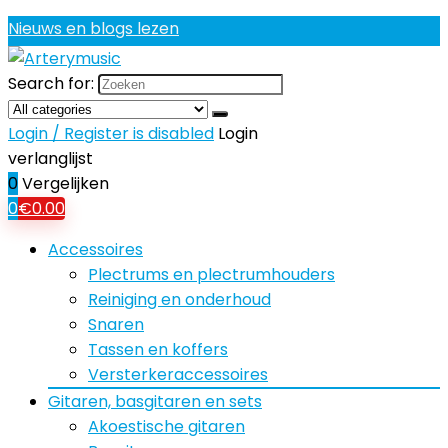
Nieuws en blogs lezen
Search for:
Login / Register is disabled
Login
verlanglijst
0
Vergelijken
0
€
0.00
Accessoires
Plectrums en plectrumhouders
Reiniging en onderhoud
Snaren
Tassen en koffers
Versterkeraccessoires
Gitaren, basgitaren en sets
Akoestische gitaren