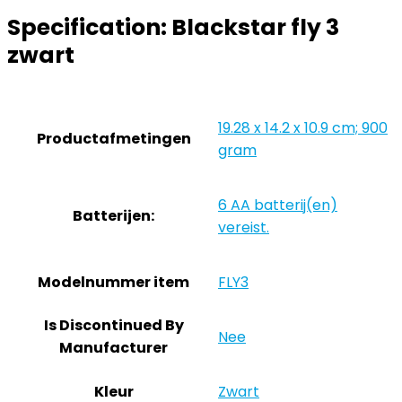
Specification:
Blackstar fly 3
zwart
‎19.28 x 14.2 x 10.9 cm; 900
Productafmetingen
gram
‎6 AA batterij(en)
Batterijen:
vereist.
Modelnummer item
‎FLY3
Is Discontinued By
‎Nee
Manufacturer
Kleur
‎Zwart