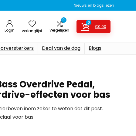
Nieuws en blogs lezen
0
0
€
0.00
Login
Vergelijken
verlanglijst
oorversterkers
Deal van de dag
Blogs
ass Overdrive Pedal,
drive-effecten voor bas
erboven inom zeker te weten dat dit past.
ciaal voor bas