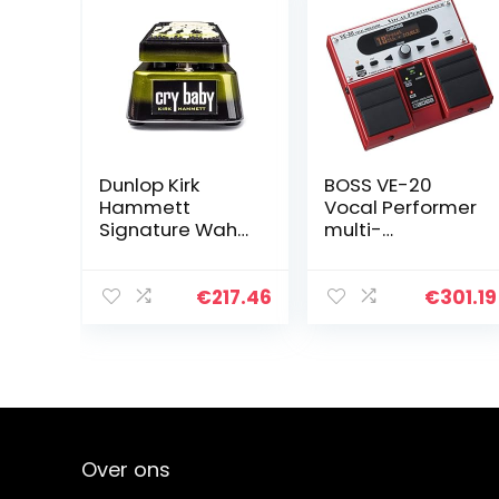
Dunlop Kirk
BOSS VE-20
Hammett
Vocal Performer
Signature Wah
multi-
Effecten-
effectpedaal,
pedaal
makkelijke
bediening,
€
217.46
€
301.19
robuuste BOSS-
constructie
Over ons