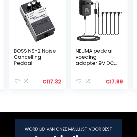
BOSS NS-2 Noise
NEUMA pedaal
Cancelling
voeding
Pedaal
adapter 9V DC
1A punt
negatieve 5-
weg Daisy Chain
€
117.32
€
17.99
kabel voor
effect pedaal
WORD LID VAN ONZE MAILLIJST VOOR BEST