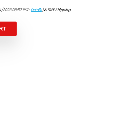
4/2023 08:57 PST-
Details
)
&
FREE Shipping
.
RT