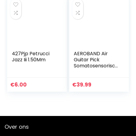
427Pjp Petrucci
AEROBAND Air
Jazz Iii 1.50Mm
Guitar Pick
Somatosensorisch
intelligent
muziekinstrument
imiteert de
€
6.00
€
39.99
ondersteuning
voor
gitaarbassen…
Over ons