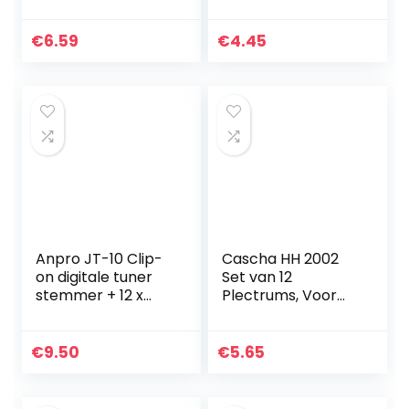
€
6.59
€
4.45
Anpro JT-10 Clip-
Cascha HH 2002
on digitale tuner
Set van 12
stemmer + 12 x
Plectrums, Voor
plectrum picks
Akoestische
met 3
Gitaar, Gitaar,
verschillende
Ukelele, Bas,
€
9.50
€
5.65
diktes + 1 x
Gitaar,
pickhouder…
Gitaarpicks,