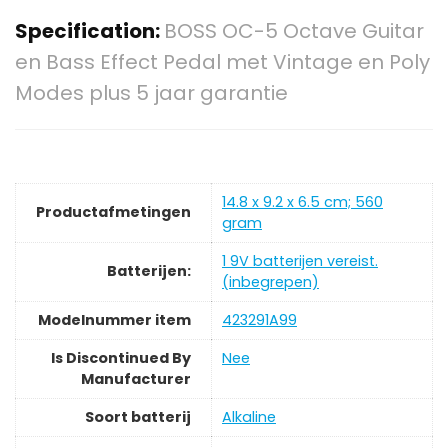
Specification:
BOSS OC-5 Octave Guitar
en Bass Effect Pedal met Vintage en Poly
Modes plus 5 jaar garantie
‎14.8 x 9.2 x 6.5 cm; 560
Productafmetingen
gram
‎1 9V batterijen vereist.
Batterijen:
(inbegrepen)
Modelnummer item
‎423291A99
Is Discontinued By
‎Nee
Manufacturer
Soort batterij
‎Alkaline