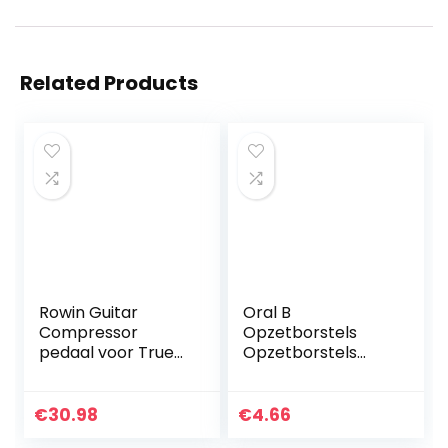
Related Products
Rowin Guitar
Oral B
Compressor
Opzetborstels
pedaal voor True
Opzetborstels
Bypass Analoog
Braun Oral B
Compression
Opzetborstels
Effect Pedaal
Oral B
€
30.98
€
4.66
Ultimate Comp
Opzetborstels