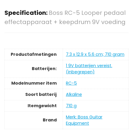
Specification:
Boss RC-5 Looper pedaal
effectapparaat + keepdrum 9V voeding
Productafmetingen
‎7.3 x 12.9 x 5.6 cm; 710 gram
‎1 9V batterijen vereist.
Batterijen:
(inbegrepen)
Modelnummer item
‎RC-5
Soort batterij
‎Alkaline
Itemgewicht
‎710 g
Merk: Boss Guitar
Brand
Equipment