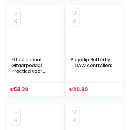
Gitaareffecten
Vervangende
voor…
Elektrische
Tandenborstel…
Effectpedaal
Pageflip Butterfly
Gitaarpedaal
– DAW controllers
Practica voor
gitaarliefhebbers
voor
gitaarliefhebbers
€
58.39
€
119.90