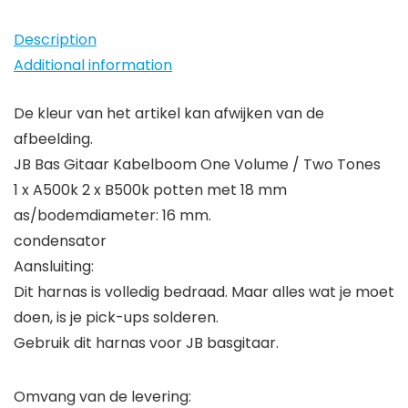
047
Description
Cap
Additional information
500k
Potten
De kleur van het artikel kan afwijken van de
Set
afbeelding.
quantity
JB Bas Gitaar Kabelboom One Volume / Two Tones
1 x A500k 2 x B500k potten met 18 mm
as/bodemdiameter: 16 mm.
condensator
Aansluiting:
Dit harnas is volledig bedraad. Maar alles wat je moet
doen, is je pick-ups solderen.
Gebruik dit harnas voor JB basgitaar.
Omvang van de levering: