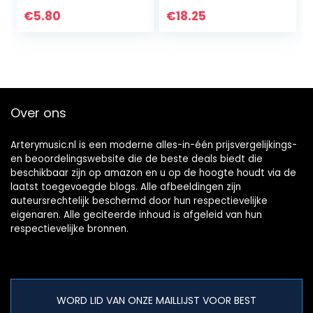
Strat of Tele
American/Mexicaa
Elektrische
ns, moderne
€
5.80
€
18.25
Gitaar,Chroom(2
standaard Fender
Stuks)
Stratocaster…
Over ons
Arterymusic.nl is een moderne alles-in-één prijsvergelijkings-
en beoordelingswebsite die de beste deals biedt die
beschikbaar zijn op amazon en u op de hoogte houdt via de
laatst toegevoegde blogs. Alle afbeeldingen zijn
auteursrechtelijk beschermd door hun respectievelijke
eigenaren. Alle geciteerde inhoud is afgeleid van hun
respectievelijke bronnen.
WORD LID VAN ONZE MAILLIJST VOOR BEST