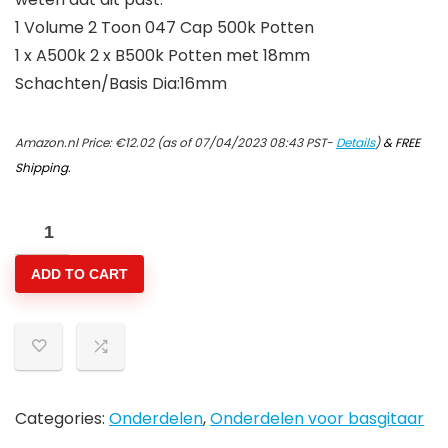
1 Volume 2 Toon 047 Cap 500k Potten
1 x A500k 2 x B500k Potten met 18mm
Schachten/Basis Dia:16mm
Amazon.nl Price:
€
12.02
(as of 07/04/2023 08:43 PST-
Details
)
&
FREE
Shipping
.
BQLZR
JB
ADD TO CART
Bass
Wiring
Harness
1
Volume
2
Categories:
Onderdelen
,
Onderdelen voor basgitaar
Toon