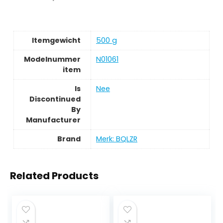
Itemgewicht
‎500 g
Modelnummer
‎N01061
item
Is
‎Nee
Discontinued
By
Manufacturer
Brand
Merk: BQLZR
Related Products