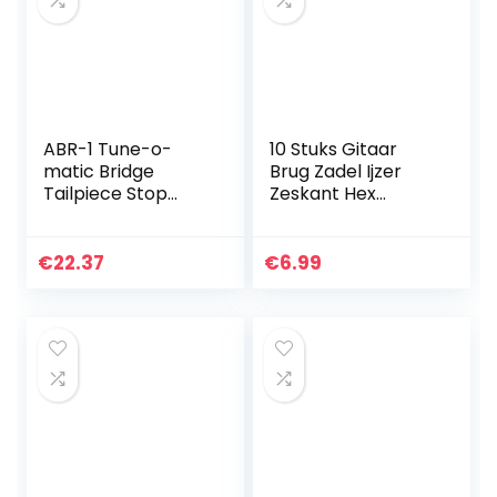
ABR-1 Tune-o-
10 Stuks Gitaar
matic Bridge
Brug Zadel Ijzer
Tailpiece Stop
Zeskant Hex
Roller Zadel Bridge
Wrench 1.27mm
Bar Voor Les Paul
voor Japanse
Gitaar onderdelen
Gitaar Onderdelen
€
22.37
€
6.99
(Chroom)
1/20 inch