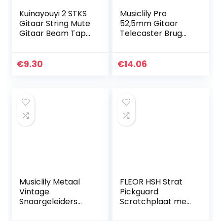
Kuinayouyi 2 STKS
Musiclily Pro
Gitaar String Mute
52,5mm Gitaar
Gitaar Beam Tape
Telecaster Brug
Demper,
met 6 Messing
Verstelbare
Zadels voor T-stijl
Fretboard Muting
Elektrische Gitaar,
€
9.30
€
14.06
Straps, Muting
Chroom
Instrument…
Musiclily Metaal
FLEOR HSH Strat
Vintage
Pickguard
Snaargeleiders
Scratchplaat met
String Guides voor
schroeven voor