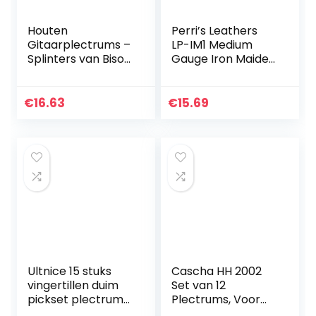
Houten
Perri’s Leathers
Gitaarplectrums –
LP-IM1 Medium
Splinters van Bison
Gauge Iron Maiden
Boa – Exotic Multi-
Picks (Pack van 6)
Tone 5 Pack
€
16.63
€
15.69
Ultnice 15 stuks
Cascha HH 2002
vingertillen duim
Set van 12
pickset plectrums
Plectrums, Voor
met 15 vakjes case
Akoestische