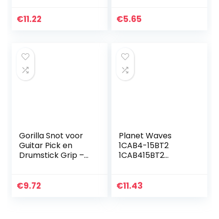
opbergdoos
Gitaar, Gitaar,
Ukelele, Bas,
€
11.22
€
5.65
Gitaar,
Gitaarpicks,
Gorilla Snot voor
Planet Waves
Guitar Pick en
1CAB4-15BT2
Drumstick Grip –
1CAB415BT2
Groen, AGRS
Beatles Signature
Guitar Pick Tins
Stripes
€
9.72
€
11.43