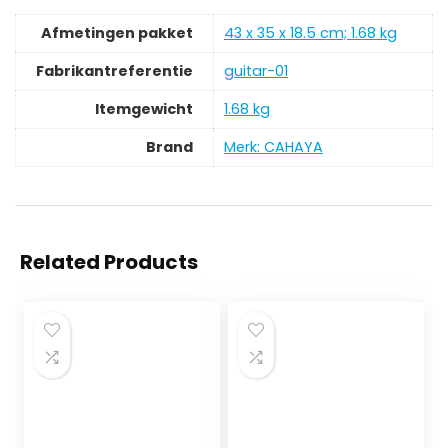
Afmetingen pakket
‎43 x 35 x 18.5 cm; 1.68 kg
Fabrikantreferentie
‎guitar-01
Itemgewicht
‎1.68 kg
Brand
Merk: CAHAYA
Related Products