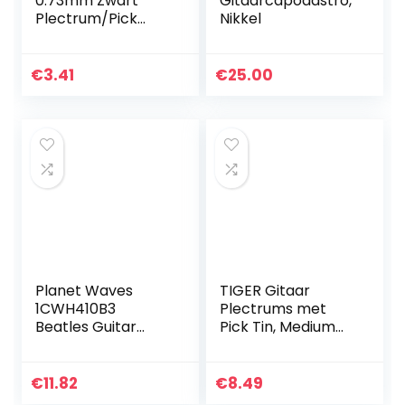
0.73mm Zwart
Gitaarcapodastro,
Plectrum/Pick
Nikkel
Materiaal voor
gebruik met Pick
Punches
€
3.41
€
25.00
Planet Waves
TIGER Gitaar
1CWH410B3
Plectrums met
Beatles Guitar
Pick Tin, Medium
Picks Albums 10
Gitaar Picks
Pack Medium
Celluloïde Pack of
12 Gevarieerd
€
11.82
€
8.49