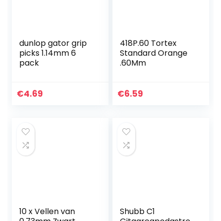
dunlop gator grip
418P.60 Tortex
picks 1.14mm 6
Standard Orange
pack
.60Mm
€
4.69
€
6.59
10 x Vellen van
Shubb C1