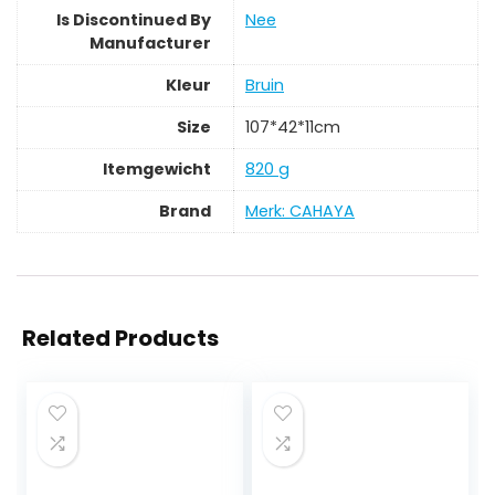
Is Discontinued By
‎Nee
Manufacturer
Kleur
‎Bruin
Size
‎107*42*11cm
Itemgewicht
‎820 g
Brand
Merk: CAHAYA
Related Products