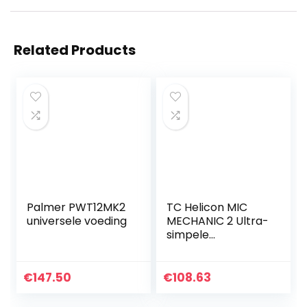
Related Products
Palmer PWT12MK2
TC Helicon MIC
universele voeding
MECHANIC 2 Ultra-
simpele
batterijgevoede
vocale effecten
stompbox met
€
147.50
€
108.63
Reverb, Echo en
Pitch Correction