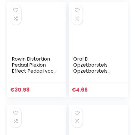
Rowin Distortion
Oral B
Pedaal Plexion
Opzetborstels
Effect Pedaal voor
Opzetborstels
gitaar en bas met
Braun Oral B
heldere en
Opzetborstels
normale modi True
Oral B
€
30.98
€
4.66
Bypass
Opzetborstels
Vervangende
Elektrische
Tandenborstel…