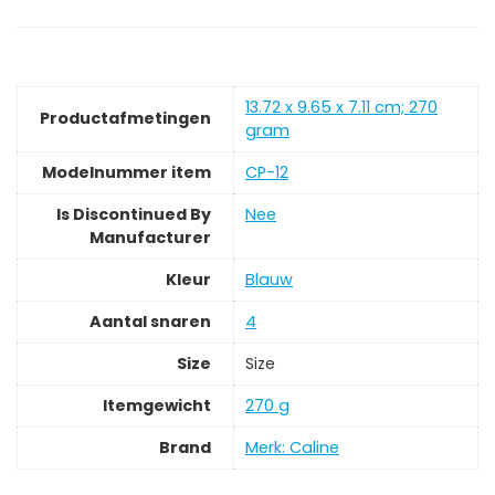
‎13.72 x 9.65 x 7.11 cm; 270
Productafmetingen
gram
Modelnummer item
‎CP-12
Is Discontinued By
‎Nee
Manufacturer
Kleur
‎Blauw
Aantal snaren
‎4
Size
‎Size
Itemgewicht
‎270 g
Brand
Merk: Caline