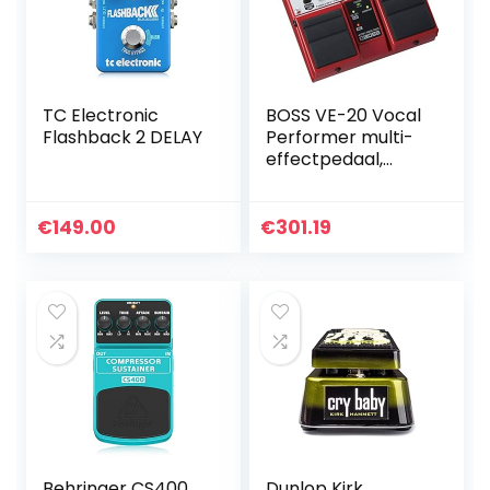
TC Electronic
BOSS VE-20 Vocal
Flashback 2 DELAY
Performer multi-
effectpedaal,
makkelijke
bediening,
robuuste BOSS-
€
149.00
€
301.19
constructie
Behringer CS400
Dunlop Kirk