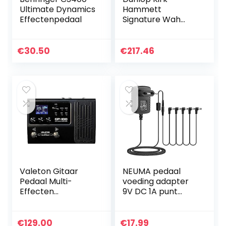
Ultimate Dynamics
Hammett
Effectenpedaal
Signature Wah
Effecten-pedaal
€
30.50
€
217.46
Valeton Gitaar
NEUMA pedaal
Pedaal Multi-
voeding adapter
Effecten
9V DC 1A punt
Processor met
negatieve 5-weg
Expressie Pedaal
Daisy Chain kabel
Gitaar
voor effect pedaal
€
129.00
€
17.99