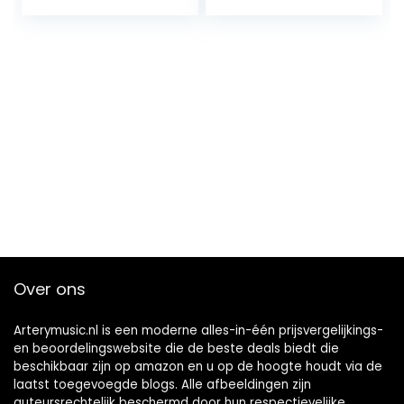
Basversterker
Modellering IR
Kasten Simulatie…
Over ons
Arterymusic.nl is een moderne alles-in-één prijsvergelijkings-
en beoordelingswebsite die de beste deals biedt die
beschikbaar zijn op amazon en u op de hoogte houdt via de
laatst toegevoegde blogs. Alle afbeeldingen zijn
auteursrechtelijk beschermd door hun respectievelijke