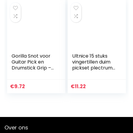
Gorilla Snot voor
Ultnice 15 stuks
Guitar Pick en
vingertillen duim
Drumstick Grip –
pickset plectrums
Groen, AGRS
met 15 vakjes case
opbergdoos
€
9.72
€
11.22
Over ons