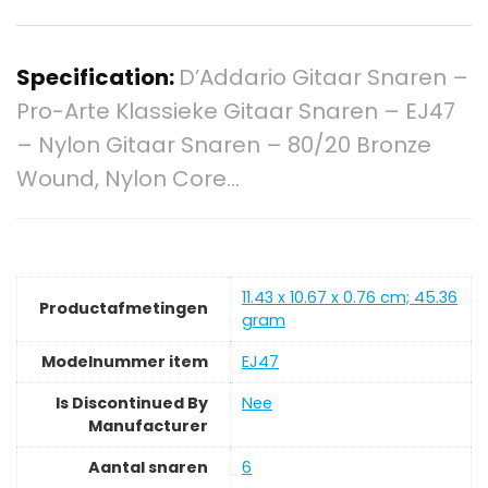
Specification:
D’Addario Gitaar Snaren –
Pro-Arte Klassieke Gitaar Snaren – EJ47
– Nylon Gitaar Snaren – 80/20 Bronze
Wound, Nylon Core…
‎11.43 x 10.67 x 0.76 cm; 45.36
Productafmetingen
gram
Modelnummer item
‎EJ47
Is Discontinued By
‎Nee
Manufacturer
Aantal snaren
‎6