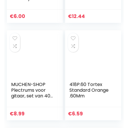
Pack/12
Beatles Signature
Guitar Pick Tins
Logo 15Picks
€
6.00
€
12.44
MUCHEN-SHOP
418P.60 Tortex
Plectrums voor
Standard Orange
gitaar, set van 40
.60Mm
plectrums, voor
akoestische gitaar,
elektrische gitaar,
€
8.99
€
6.59
ukelele bas, 0,58…