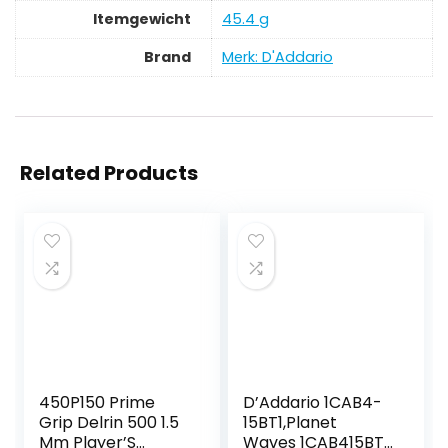
Itemgewicht
‎45.4 g
Brand
Merk: D'Addario
Related Products
450P150 Prime
D’Addario 1CAB4-
Grip Delrin 500 1.5
15BT1,Planet
Mm Player’S
Waves 1CAB415BT1