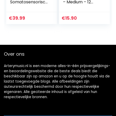
Somatosensorisch
– Medium – 12
intelligent
Pack
muziekinstrument
imiteert de
€
39.99
€
15.90
ondersteuning
voor
gitaarbassen…
Over ons
Arterymusic.nl is een moderne alles-in-één prijsvergelijkings-
en beoordelingswebsite die de beste deals biedt die
beschikbaar zijn op amazon en u op de hoogte houdt via de
laatst toegevoegde blogs. Alle afbeeldingen zijn
auteursrechtelijk beschermd door hun respectievelijke
eigenaren. Alle geciteerde inhoud is afgeleid van hun
respectievelijke bronnen.