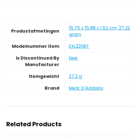
‎15.75 x 15.88 x 1.52 cm; 27.22
Productafmetingen
gram
Modelnummer item
‎EXL220BT
Is Discontinued By
‎Nee
Manufacturer
Itemgewicht
‎27.2 g
Brand
Merk: D'Addario
Related Products