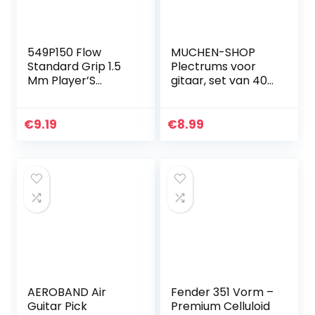
549P150 Flow
MUCHEN-SHOP
Standard Grip 1.5
Plectrums voor
Mm Player’S
gitaar, set van 40
Pack/6
plectrums, voor
akoestische gitaar,
elektrische gitaar,
€
9.19
€
8.99
ukelele bas, 0,58…
AEROBAND Air
Fender 351 Vorm –
Guitar Pick
Premium Celluloid