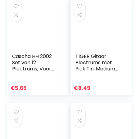
Cascha HH 2002
TIGER Gitaar
Set van 12
Plectrums met
Plectrums, Voor
Pick Tin, Medium
Akoestische
Gitaar Picks
Gitaar, Gitaar,
Celluloïde Pack of
Ukelele, Bas,
12 Gevarieerd
€
5.65
€
8.49
Gitaar,
Gitaarpicks,