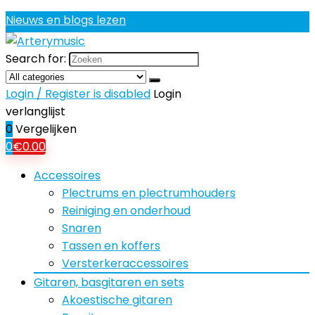
Nieuws en blogs lezen
Search for:
Login / Register is disabled
Login
verlanglijst
0
Vergelijken
0
€
0.00
Accessoires
Plectrums en plectrumhouders
Reiniging en onderhoud
Snaren
Tassen en koffers
Versterkeraccessoires
Gitaren, basgitaren en sets
Akoestische gitaren