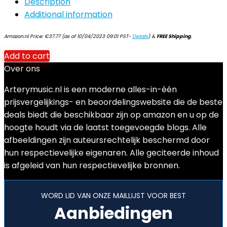
Description
Additional information
Amazon.nl Price:
€
37.77
(as of 10/04/2023 09:01 PST-
Details
)
&
FREE Shipping
.
Add to cart
Over ons
Arterymusic.nl is een moderne alles-in-één
prijsvergelijkings- en beoordelingswebsite die de beste
deals biedt die beschikbaar zijn op amazon en u op de
hoogte houdt via de laatst toegevoegde blogs. Alle
afbeeldingen zijn auteursrechtelijk beschermd door
hun respectievelijke eigenaren. Alle geciteerde inhoud
is afgeleid van hun respectievelijke bronnen.
WORD LID VAN ONZE MAILLIJST VOOR BEST
Aanbiedingen