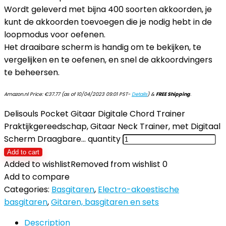
Wordt geleverd met bijna 400 soorten akkoorden, je
kunt de akkoorden toevoegen die je nodig hebt in de
loopmodus voor oefenen.
Het draaibare scherm is handig om te bekijken, te
vergelijken en te oefenen, en snel de akkoordvingers
te beheersen.
Amazon.nl Price:
€
37.77
(as of 10/04/2023 09:01 PST-
Details
)
&
FREE Shipping
.
Delisouls Pocket Gitaar Digitale Chord Trainer
Praktijkgereedschap, Gitaar Neck Trainer, met Digitaal
Scherm Draagbare… quantity
Add to cart
Added to wishlist
Removed from wishlist
0
Add to compare
Categories:
Basgitaren
,
Electro-akoestische
basgitaren
,
Gitaren, basgitaren en sets
Description