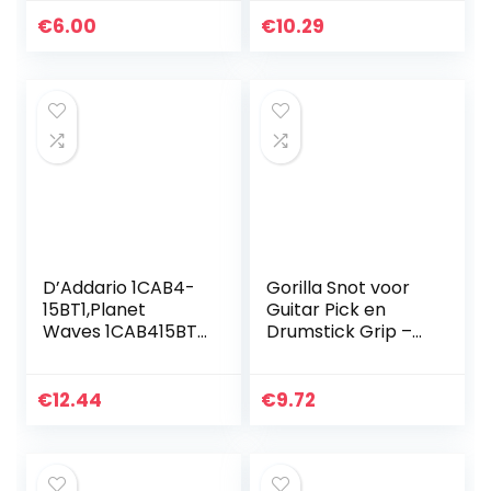
Originele Geluid
Pickups, Dikte
€
6.00
€
10.29
0.58/0.71/0.81/0.96
…
D’Addario 1CAB4-
Gorilla Snot voor
15BT1,Planet
Guitar Pick en
Waves 1CAB415BT1
Drumstick Grip –
Beatles Signature
Groen, AGRS
Guitar Pick Tins
Logo 15Picks
€
12.44
€
9.72