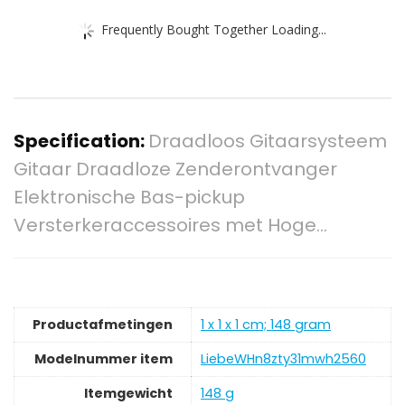
Frequently Bought Together Loading...
Specification:
Draadloos Gitaarsysteem
Gitaar Draadloze Zenderontvanger
Elektronische Bas-pickup
Versterkeraccessoires met Hoge…
Productafmetingen
‎1 x 1 x 1 cm; 148 gram
Modelnummer item
‎LiebeWHn8zty31mwh2560
Itemgewicht
‎148 g