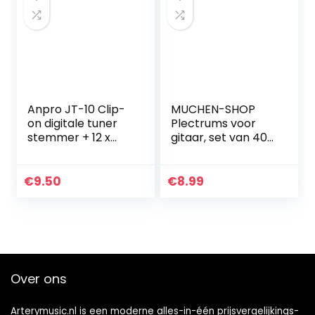
Anpro JT-10 Clip-
MUCHEN-SHOP
on digitale tuner
Plectrums voor
stemmer + 12 x
gitaar, set van 40
plectrum picks
plectrums, voor
met 3
akoestische gitaar,
verschillende
elektrische gitaar,
€
9.50
€
8.99
diktes + 1 x
ukelele bas, 0,58…
pickhouder…
Over ons
Arterymusic.nl is een moderne alles-in-één prijsvergelijkings-