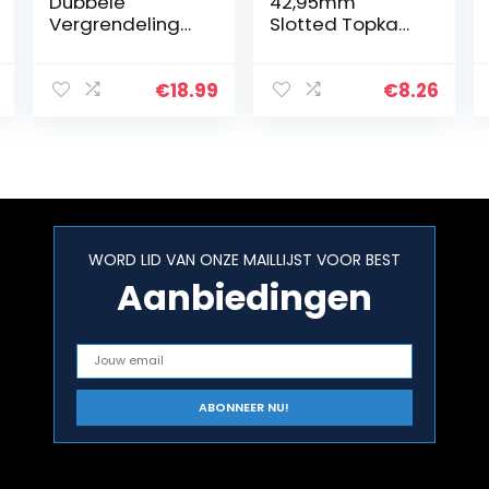
Dubbele
42,95mm
Vergrendeling
Slotted Topkam
Floyd Rose
Been voor 6-
Tremolo
snarige
Systeem
Elektrische of
€
18.99
€
8.26
Elektrische
Akoestische
Gitaar Brug Met
Gitaar Ibanez of
Sluitmoer Zilver
PRS, Ivoor(2
Stuks)
WORD LID VAN ONZE MAILLIJST VOOR BEST
Aanbiedingen