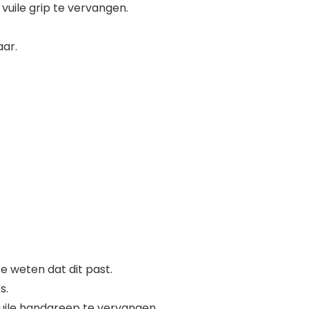
vuile grip te vervangen.
aar.
 weten dat dit past.
s.
vuile handgreep te vervangen.