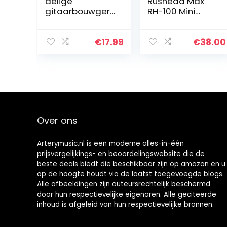
delige
Rushead Max
gitaarbouwgere
RH-100 Mini
edschapset,
versterker USB
gitaar gekerfd
oplaadbaar
roestvrij staal
draagbare
€
17.99
€
38.00
Straight Edge
broekzak gitaar
Luthiers tool incl.
hoofdversterker
Gitaar Fret…
slaapkamer…
Over ons
Arterymusic.nl is een moderne alles-in-één
prijsvergelijkings- en beoordelingswebsite die de
beste deals biedt die beschikbaar zijn op amazon en u
op de hoogte houdt via de laatst toegevoegde blogs.
Alle afbeeldingen zijn auteursrechtelijk beschermd
door hun respectievelijke eigenaren. Alle geciteerde
inhoud is afgeleid van hun respectievelijke bronnen.