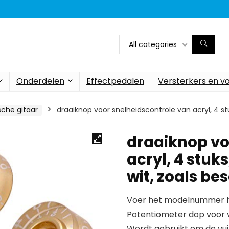
All categories
Onderdelen
Effectpedalen
Versterkers en v
sche gitaar
draaiknop voor snelheidscontrole van acryl, 4 stu
draaiknop vo
acryl, 4 stuks
wit, zoals be
Voer het modelnummer hi
Potentiometer dop voor v
Wordt gebruikt om de vui