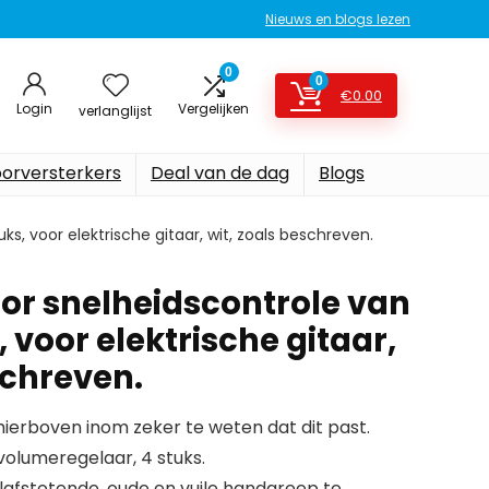
Nieuws en blogs lezen
0
0
€
0.00
Login
Vergelijken
verlanglijst
oorversterkers
Deal van de dag
Blogs
ks, voor elektrische gitaar, wit, zoals beschreven.
or snelheidscontrole van
, voor elektrische gitaar,
schreven.
erboven inom zeker te weten dat dit past.
olumeregelaar, 4 stuks.
lafstotende, oude en vuile handgreep te