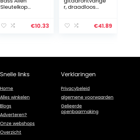
Bass Allen
gitaarontvange
Sleutelkop
r, draadloos
Moersleutelhou
gitaarsysteem
der voor Floyd
2,4 GHz
Rose Tremolo
Ingebouwde
€
10.33
€
41.89
Goud
oplaadbare
lithiumbatterijze
nder Ontvanger
voor…
Snelle links
Verklaringen
Home
Privacybeleid
Alles winkelen
algemene voorwaarden
Blogs
Gelieerde
openbaarmaking
Adverteren?
Onze webshops
Overzicht