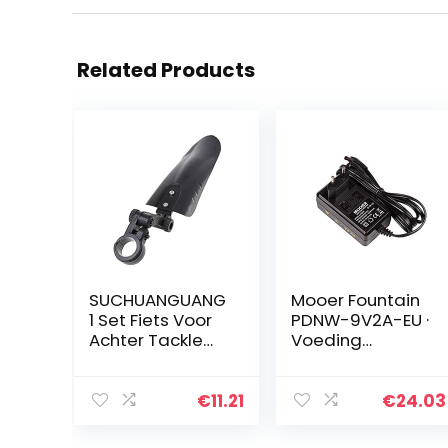
Related Products
SUCHUANGUANG
Mooer Fountain
1 Set Fiets Voor
PDNW-9V2A-EU ·
Achter Tackle
Voeding
Spatbord
gitaar/bas
Kinderen Bike
Kids Onderdelen
€
11.21
€
24.03
Fietsen
Universele