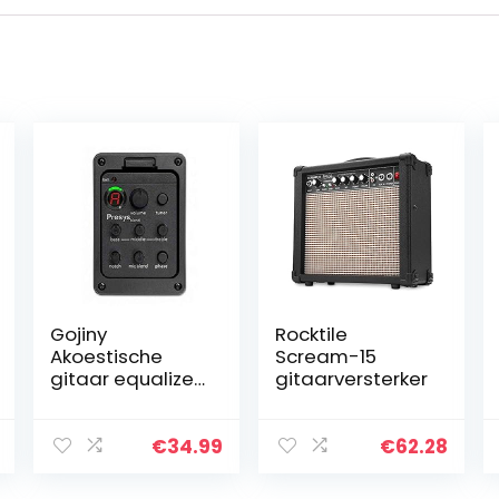
Gojiny
Rocktile
Akoestische
Scream-15
gitaar equalizer
gitaarversterker
onboard
preamp pickup
tuner gitaar tool
€
34.99
€
62.28
301