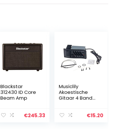
Blackstar
Musiclily
312430 ID Core
Akoestische
Beam Amp
Gitaar 4 Band
Voorversterker
EQ-7545R met
Piezo Pickup
€
245.33
€
15.20