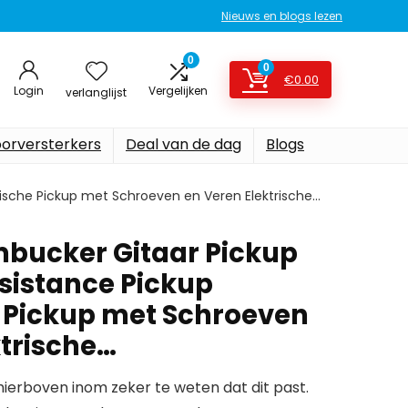
Nieuws en blogs lezen
0
0
€
0.00
Login
Vergelijken
verlanglijst
oorversterkers
Deal van de dag
Blogs
tische Pickup met Schroeven en Veren Elektrische…
mbucker Gitaar Pickup
esistance Pickup
 Pickup met Schroeven
ktrische…
erboven inom zeker te weten dat dit past.