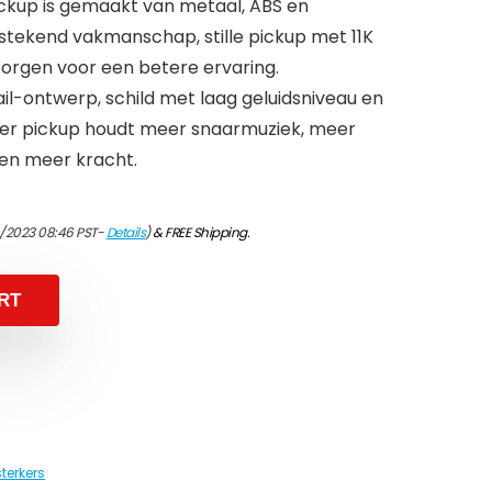
ckup is gemaakt van metaal, ABS en
tekend vakmanschap, stille pickup met 11K
orgen voor een betere ervaring.
il-ontwerp, schild met laag geluidsniveau en
er pickup houdt meer snaarmuziek, meer
en meer kracht.
/2023 08:46 PST-
Details
)
&
FREE Shipping
.
RT
terkers