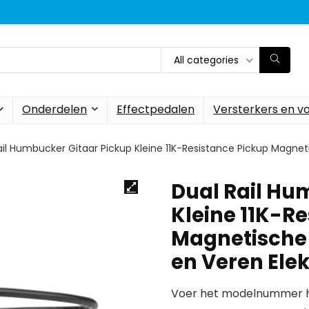
All categories
Onderdelen
Effectpedalen
Versterkers en v
ail Humbucker Gitaar Pickup Kleine 11K-Resistance Pickup Magne
Dual Rail Hu
Kleine 11K-R
Magnetische
en Veren Ele
Voer het modelnummer hi