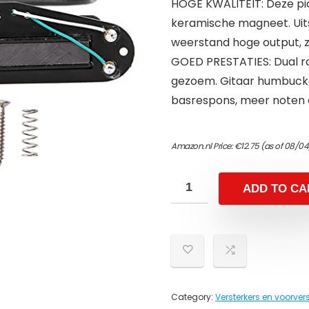
HOGE KWALITEIT: Deze pi
keramische magneet. Uits
weerstand hoge output, z
GOED PRESTATIES: Dual ra
gezoem. Gitaar humbuck
basrespons, meer noten 
Amazon.nl Price:
€
12.75
(as of 08/04
ADD TO CA
Category:
Versterkers en voorvers