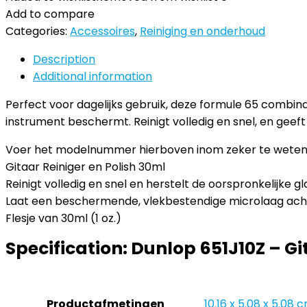
Add to compare
Categories:
Accessoires
,
Reiniging en onderhoud
Description
Additional information
Perfect voor dagelijks gebruik, deze formule 65 combina
instrument beschermt. Reinigt volledig en snel, en geeft 
Voer het modelnummer hierboven inom zeker te weten d
Gitaar Reiniger en Polish 30ml
Reinigt volledig en snel en herstelt de oorspronkelijke 
Laat een beschermende, vlekbestendige microlaag acht
Flesje van 30ml (1 oz.)
Specification:
Dunlop 651J10Z – Gi
Productafmetingen
‎10.16 x 5.08 x 5.08