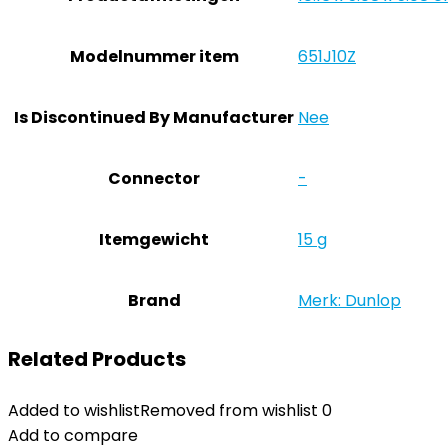
Modelnummer item
‎651J10Z
Is Discontinued By Manufacturer
‎Nee
Connector
‎-
Itemgewicht
‎15 g
Brand
Merk: Dunlop
Related Products
Added to wishlist
Removed from wishlist
0
Add to compare