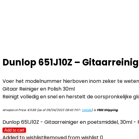
Dunlop 651J10Z – Gitaarreini
Voer het modelnummer hierboven inom zeker te weten d
Gitaar Reiniger en Polish 30ml
Reinigt volledig en snel en herstelt de oorspronkelijke 
Amazon.nl Price:
€
11.89
(as of 09/04/2023 08:43 PST-
Details
)
&
FREE Shipping
.
Dunlop 651J10Z - Gitaarreiniger en poetsmiddel, 30ml -
Add to cart
Added to wishlist
Removed from wishlist
0