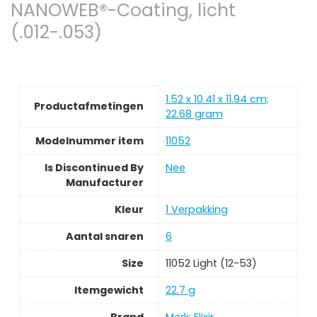
NANOWEB®-Coating, licht
(.012-.053)
‎1.52 x 10.41 x 11.94 cm;
Productafmetingen
22.68 gram
Modelnummer item
‎11052
Is Discontinued By
‎Nee
Manufacturer
Kleur
‎1 Verpakking
Aantal snaren
‎6
Size
‎11052 Light (12-53)
Itemgewicht
‎22.7 g