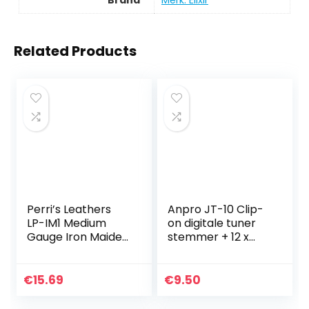
Brand
Merk: Elixir
Related Products
Perri’s Leathers
Anpro JT-10 Clip-
LP-IM1 Medium
on digitale tuner
Gauge Iron Maiden
stemmer + 12 x
Picks (Pack van 6)
plectrum picks
met 3
verschillende
€
15.69
€
9.50
diktes + 1 x
pickhouder…