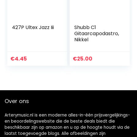
427P Ultex Jazz Iii
Shubb C1
Gitaarcapodastro,
Nikkel
€
4.45
€
25.00
Over ons
Arterymusic.nl is een moderne alles-in-één prijsvergelijkings-
en beoordelingswebsite die de beste deals biedt die
beschikbaar zijn op amazon en u op de hoogte houdt via de
laatst toegevoegde blogs. Alle afbeeldingen zijn