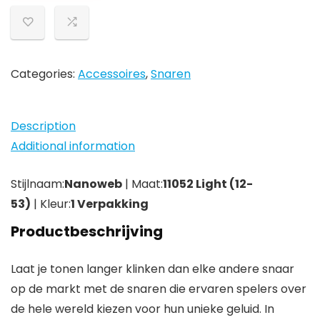
snaren
voor
akoestische
gitaar
Categories:
Accessoires
,
Snaren
met
NANOWEB®-
Description
Coating,
Additional information
licht
(.012-.053)
Stijlnaam:
Nanoweb
| Maat:
11052 Light (12-
quantity
53)
| Kleur:
1 Verpakking
Productbeschrijving
Laat je tonen langer klinken dan elke andere snaar
op de markt met de snaren die ervaren spelers over
de hele wereld kiezen voor hun unieke geluid. In