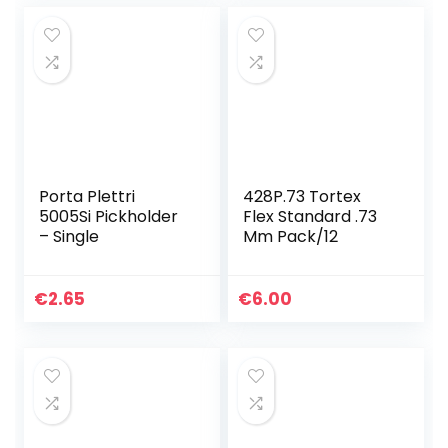
Porta Plettri
428P.73 Tortex
5005Si Pickholder
Flex Standard .73
– Single
Mm Pack/12
€
2.65
€
6.00