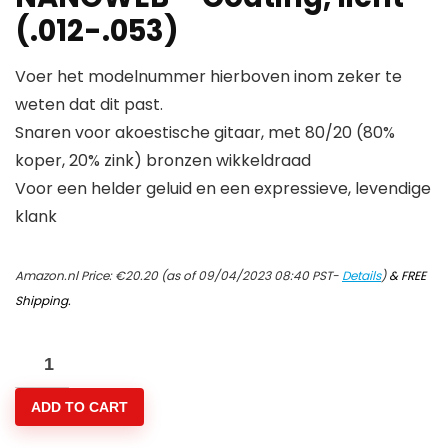
(.012-.053)
Voer het modelnummer hierboven inom zeker te
weten dat dit past.
Snaren voor akoestische gitaar, met 80/20 (80%
koper, 20% zink) bronzen wikkeldraad
Voor een helder geluid en een expressieve, levendige
klank
Amazon.nl Price:
€
20.20
(as of 09/04/2023 08:40 PST-
Details
)
&
FREE
Shipping
.
Elixir®
Strings
ADD TO CART
80/20
bronzen