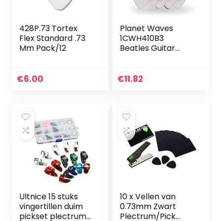
428P.73 Tortex
Planet Waves
Flex Standard .73
1CWH410B3
Mm Pack/12
Beatles Guitar
Picks Albums 10
Pack Medium
€
6.00
€
11.82
Ultnice 15 stuks
10 x Vellen van
vingertillen duim
0.73mm Zwart
pickset plectrums
Plectrum/Pick