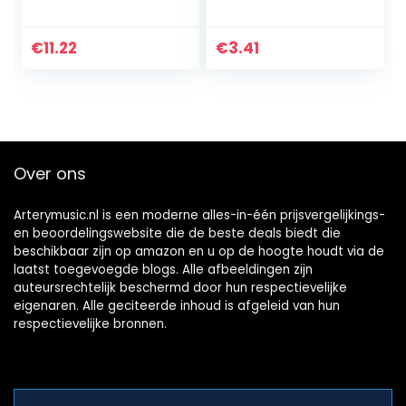
met 15 vakjes case
Materiaal voor
opbergdoos
gebruik met Pick
Punches
€
11.22
€
3.41
Over ons
Arterymusic.nl is een moderne alles-in-één prijsvergelijkings-
en beoordelingswebsite die de beste deals biedt die
beschikbaar zijn op amazon en u op de hoogte houdt via de
laatst toegevoegde blogs. Alle afbeeldingen zijn
auteursrechtelijk beschermd door hun respectievelijke
eigenaren. Alle geciteerde inhoud is afgeleid van hun
respectievelijke bronnen.