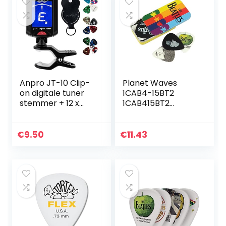
Anpro JT-10 Clip-
Planet Waves
on digitale tuner
1CAB4-15BT2
stemmer + 12 x
1CAB415BT2
plectrum picks
Beatles Signature
met 3
Guitar Pick Tins
verschillende
Stripes
€
9.50
€
11.43
diktes + 1 x
pickhouder…