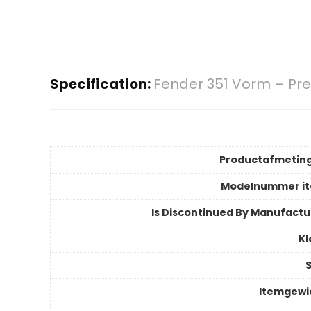
Specification:
Fender 351 Vorm – Pre
Productafmetin
Modelnummer i
Is Discontinued By Manufactu
Kl
S
Itemgewi