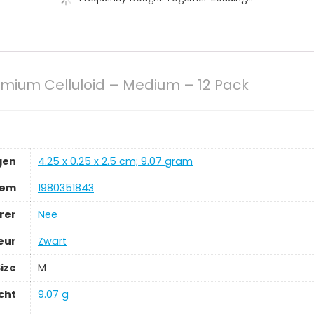
mium Celluloid – Medium – 12 Pack
gen
‎4.25 x 0.25 x 2.5 cm; 9.07 gram
tem
‎1980351843
rer
‎Nee
eur
‎Zwart
ize
‎M
cht
‎9.07 g