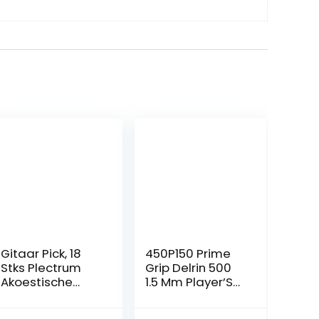
Gitaar Pick, 18
450P150 Prime
Stks Plectrum
Grip Delrin 500
Akoestische
1.5 Mm Player’S
Gitaar voor
Pack/12
Elektriciteit