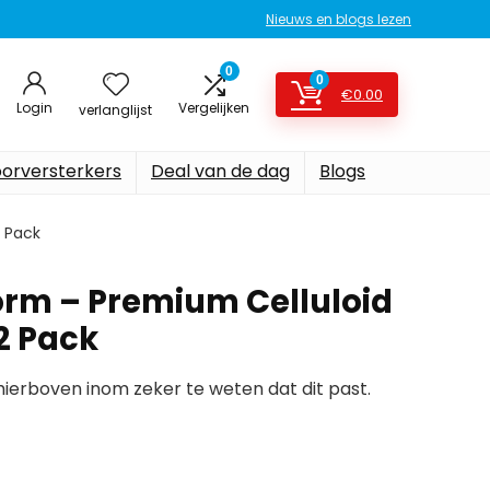
Nieuws en blogs lezen
0
0
€
0.00
Login
Vergelijken
verlanglijst
oorversterkers
Deal van de dag
Blogs
2 Pack
orm – Premium Celluloid
2 Pack
erboven inom zeker te weten dat dit past.