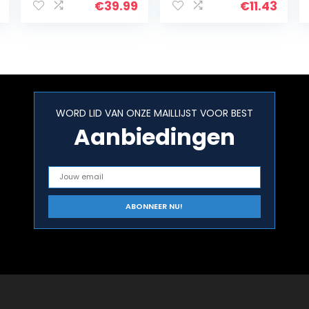
nt imiteert de
Pick Tins Stripes
€
39.99
€
11.43
ondersteuning
voor
gitaarbassen…
WORD LID VAN ONZE MAILLIJST VOOR BEST
Aanbiedingen