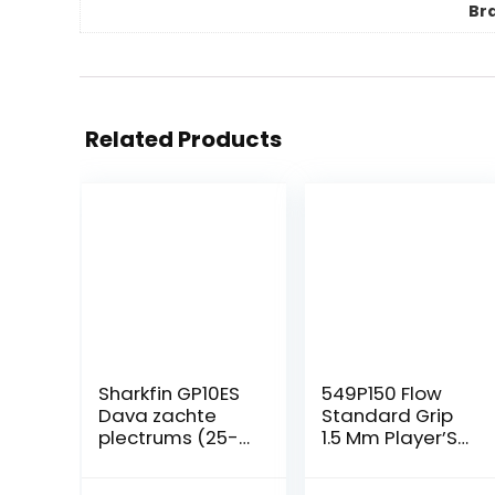
Br
Related Products
Sharkfin GP10ES
549P150 Flow
Dava zachte
Standard Grip
plectrums (25-
1.5 Mm Player’S
pack) groen
Pack/6