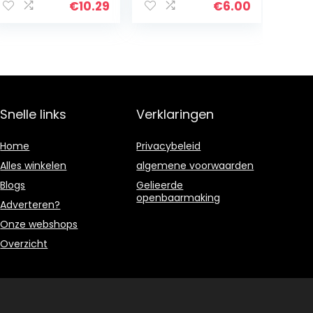
Originele Geluid
€
10.29
€
6.00
Pickups, Dikte
0.58/0.71/0.81/0.
96…
Snelle links
Verklaringen
Home
Privacybeleid
Alles winkelen
algemene voorwaarden
Blogs
Gelieerde
openbaarmaking
Adverteren?
Onze webshops
Overzicht