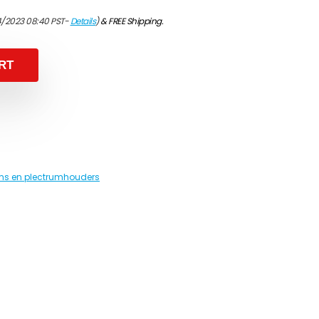
4/2023 08:40 PST-
Details
)
&
FREE Shipping
.
RT
ms en plectrumhouders