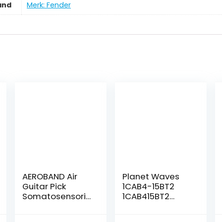
and
Merk: Fender
AEROBAND Air
Planet Waves
Guitar Pick
1CAB4-15BT2
Somatosensoris
1CAB415BT2
ch intelligent
Beatles
muziekinstrume
Signature Guitar