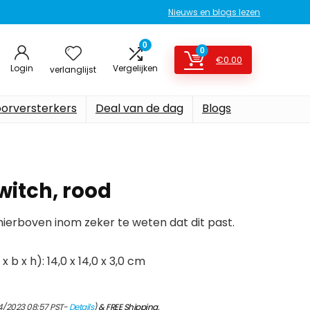
Nieuws en blogs lezen
0
0
€
0.00
Login
Vergelijken
verlanglijst
oorversterkers
Deal van de dag
Blogs
witch, rood
erboven inom zeker te weten dat dit past.
 b x h): 14,0 x 14,0 x 3,0 cm
4/2023 08:57 PST-
Details
)
&
FREE Shipping
.