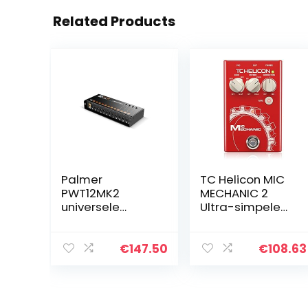
Related Products
Palmer
TC Helicon MIC
PWT12MK2
MECHANIC 2
universele
Ultra-simpele
voeding
batterijgevoede
vocale effecten
stompbox met
€
147.50
€
108.63
Reverb, Echo en
Pitch Correction