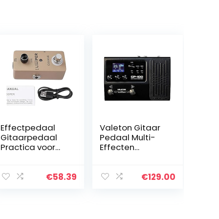
Effectpedaal
Valeton Gitaar
Gitaarpedaal
Pedaal Multi-
Practica voor
Effecten
gitaarliefhebber
Processor met
s voor
Expressie
gitaarliefhebber
Pedaal Gitaar
€
58.39
€
129.00
s
Basversterker
Modellering IR
Kasten
Simulatie…