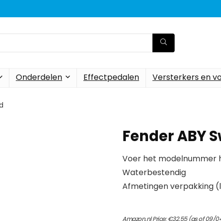
Onderdelen
Effectpedalen
Versterkers en v
d
Fender ABY S
Voer het modelnummer hi
Waterbestendig
Afmetingen verpakking (l x
Amazon.nl Price:
€
32.55
(as of 09/0