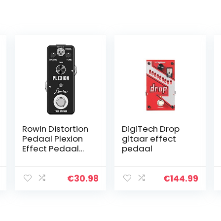
Rowin Distortion
DigiTech Drop
Pedaal Plexion
gitaar effect
Effect Pedaal
pedaal
voor gitaar en
bas met heldere
en normale
€
30.98
€
144.99
modi True
Bypass