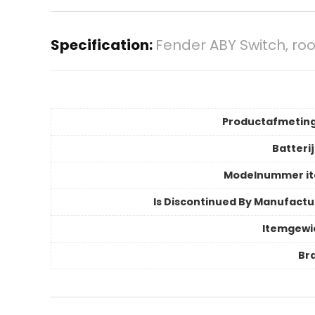
Specification:
Fender ABY Switch, ro
Productafmetin
Batteri
Modelnummer i
Is Discontinued By Manufactu
Itemgewi
Br