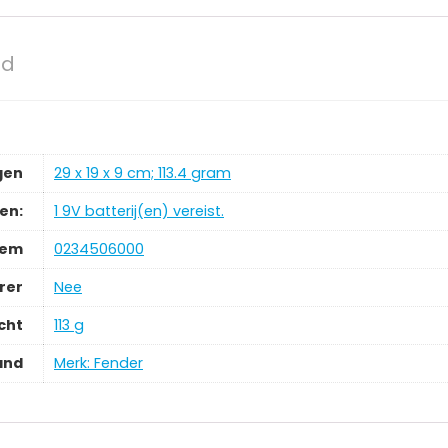
od
gen
‎29 x 19 x 9 cm; 113.4 gram
jen:
‎1 9V batterij(en) vereist.
tem
‎0234506000
rer
‎Nee
cht
‎113 g
and
Merk: Fender