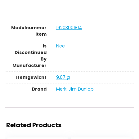
Modelnummer
‎19203001814
item
Is
‎Nee
Discontinued
By
Manufacturer
Itemgewicht
‎9.07 g
Brand
Merk: Jim Dunlop
Related Products