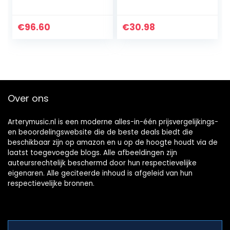
gitaar en bas met
heldere en
normale modi True
€
96.60
€
30.98
Bypass
Over ons
Arterymusic.nl is een moderne alles-in-één prijsvergelijkings-
en beoordelingswebsite die de beste deals biedt die
beschikbaar zijn op amazon en u op de hoogte houdt via de
laatst toegevoegde blogs. Alle afbeeldingen zijn
auteursrechtelijk beschermd door hun respectievelijke
eigenaren. Alle geciteerde inhoud is afgeleid van hun
respectievelijke bronnen.