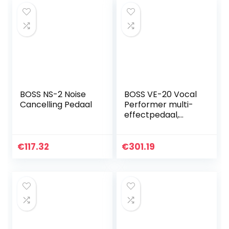
BOSS NS-2 Noise
BOSS VE-20 Vocal
Cancelling Pedaal
Performer multi-
effectpedaal,
makkelijke
bediening,
robuuste BOSS-
€
117.32
€
301.19
constructie