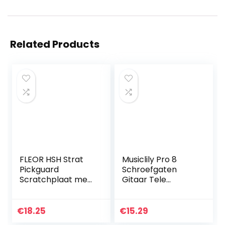
Related Products
FLEOR HSH Strat
Musiclily Pro 8
Pickguard
Schroefgaten
Scratchplaat met
Gitaar Tele
schroeven voor
Slagplaat voor
American/Mexicaa
Fender Japan
ns, moderne
Telecaster, 4-
€
18.25
€
15.29
standaard Fender
laags Tortoise