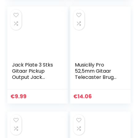
Stratocaster…
Shell
Jack Plate 3 Stks
Musiclily Pro
Gitaar Pickup
52,5mm Gitaar
Output Jack
Telecaster Brug
Socket Plaat,
met 6 Messing
Rechthoek Jack
Zadels voor T-stijl
Plaat voor
Elektrische Gitaar,
€
9.99
€
14.06
Elektrische Gitaar,
Chroom
Rechthoek Gitaar…