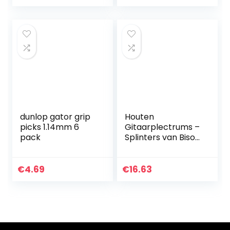
ondersteuning
voor
gitaarbassen…
dunlop gator grip
Houten
picks 1.14mm 6
Gitaarplectrums –
pack
Splinters van Bison
Boa – Exotic Multi-
Tone 5 Pack
€
4.69
€
16.63