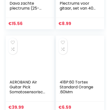
Dava zachte
Plectrums voor
plectrums (25-
gitaar, set van 40
pack) groen
plectrums, voor
akoestische gitaar,
elektrische gitaar,
€
15.56
€
8.99
ukelele bas, 0,58…
AEROBAND Air
418P.60 Tortex
Guitar Pick
Standard Orange
Somatosensorisch
.60Mm
intelligent
muziekinstrument
imiteert de
€
39.99
€
6.59