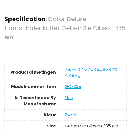
Specification:
Gator Deluxe
Hardschalenkoffer Geben Sie Gibson 335
ein
‎78.74 x 45.72 x 22.86 cm;
Productafmetingen
4.48 kg
Modelnummer item
‎GC-335
Is Discontinued By
‎Nee
Manufacturer
Kleur
‎Zwart
Size
‎Geben Sie Gibson 335 ein