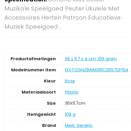
Muzikale Speelgoed Peuter Ukulele Met
Accessoires Herten Patroon Educatieve
Muziek Speelgoed…
Productafmetingen
‎36 x 11.7 x 4 cm; 109 gram
Modelnummer item
‎1XVTQGNZ8WM319C3957DF15A
Kleur
‎Roze
Materiaalsoort
‎Plastic
Size
‎36X11.7cm
Itemgewicht
‎109 g
Brand
Merk: Generic