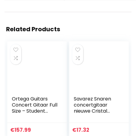
Related Products
Ortega Guitars
Savarez Snaren
Concert Gitaar Full
concertgitaar
Size – Student
nieuwe Cristal
Series –
Cantiga Premium
catalpa/sparren
Gemengde
(RST5)
spanning
€
157.99
€
17.32
normaal/sterke