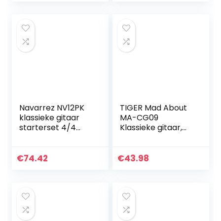
set
Navarrez NV12PK
TIGER Mad About
klassieke gitaar
MA-CG09
starterset 4/4
Klassieke gitaar,
zwart incl. Gig Bag,
1/2 maat roze
plectrums,
klassieke gitaar –
leerboek en cd,
kleurrijke Spaanse
€
74.42
€
43.98
clip tuner
gitaar met
draagtas, riem…