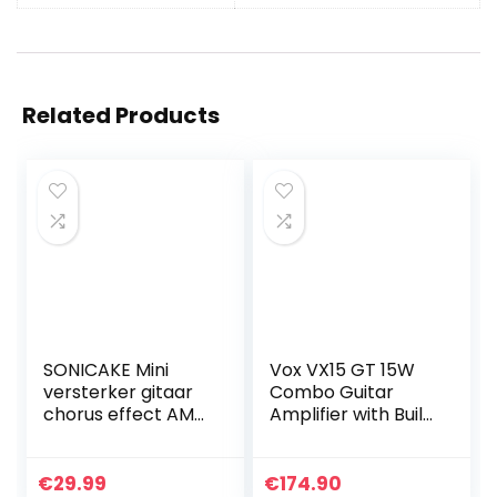
Related Products
SONICAKE Mini
Vox VX15 GT 15W
versterker gitaar
Combo Guitar
chorus effect AMP
Amplifier with Built
hoofdtelefoon
in Effects
versterker pocket
oplaadbare gitaar
€
29.99
€
174.90