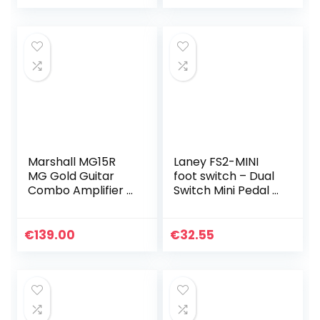
bas slaapkamer
US…
Marshall MG15R
Laney FS2-MINI
MG Gold Guitar
foot switch – Dual
Combo Amplifier –
Switch Mini Pedal –
Solid state combo
LED Status Light –
voor versterker
With Removable
Lead
€
139.00
€
32.55