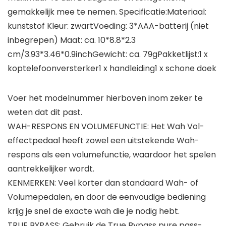
gemakkelijk mee te nemen. Specificatie:Materiaal:
kunststof Kleur: zwartVoeding: 3*AAA-batterij (niet
inbegrepen) Maat: ca. 10*8.8*2.3
cm/3.93*3.46*0.9inchGewicht: ca. 79gPakketlijst:1 x
koptelefoonversterker1 x handleiding1 x schone doek
Voer het modelnummer hierboven inom zeker te
weten dat dit past.
WAH-RESPONS EN VOLUMEFUNCTIE: Het Wah Vol-
effectpedaal heeft zowel een uitstekende Wah-
respons als een volumefunctie, waardoor het spelen
aantrekkelijker wordt.
KENMERKEN: Veel korter dan standaard Wah- of
Volumepedalen, en door de eenvoudige bediening
krijg je snel de exacte wah die je nodig hebt.
TRUE BYPASS: Gebruik de True Bypass pure pass-