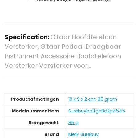
Specification:
Gitaar Hoofdtelefoon
Versterker, Gitaar Pedaal Draagbaar
Instrument Accessoire Hoofdtelefoon
Versterker Versterker voor…
Productafmetingen
‎10 x 9 x 2 cm; 85 gram
Modelnummer item
‎Surebuybo1fgh8d2p4545
Itemgewicht
‎85 g
Brand
Merk: Surebuy