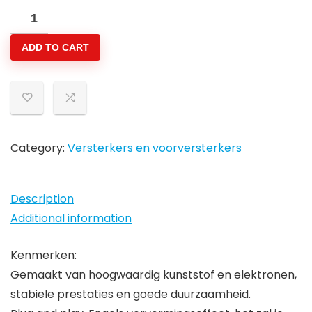
Gitaar
Hoofdtelefoonversterker,
ADD TO CART
Gitaarpedaal
Draagbare
Hoofdtelefoonversterker
Versterker
met
Klassiek
Category:
Versterkers en voorversterkers
Brits…
quantity
Description
Additional information
Kenmerken:
Gemaakt van hoogwaardig kunststof en elektronen,
stabiele prestaties en goede duurzaamheid.