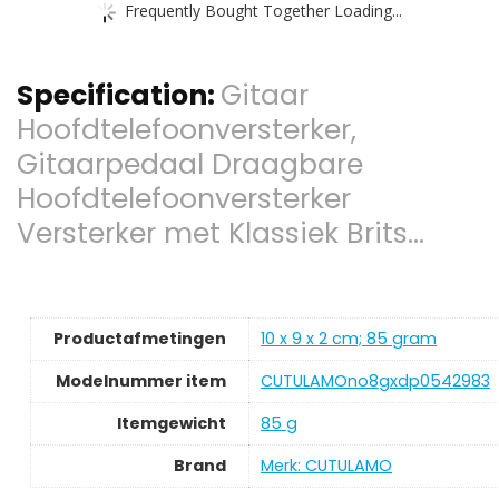
Frequently Bought Together Loading...
Specification:
Gitaar
Hoofdtelefoonversterker,
Gitaarpedaal Draagbare
Hoofdtelefoonversterker
Versterker met Klassiek Brits…
Productafmetingen
‎10 x 9 x 2 cm; 85 gram
Modelnummer item
‎CUTULAMOno8gxdp0542983
Itemgewicht
‎85 g
Brand
Merk: CUTULAMO