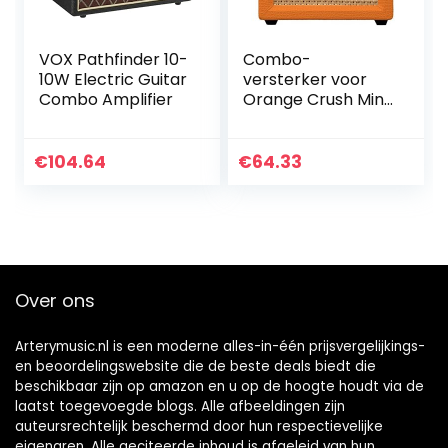
VOX Pathfinder 10-
Combo-
10W Electric Guitar
versterker voor
Combo Amplifier
Orange Crush Mini
Gitaar
€
104.64
€
64.33
Over ons
Arterymusic.nl is een moderne alles-in-één prijsvergelijkings-
en beoordelingswebsite die de beste deals biedt die
beschikbaar zijn op amazon en u op de hoogte houdt via de
laatst toegevoegde blogs. Alle afbeeldingen zijn
auteursrechtelijk beschermd door hun respectievelijke
eigenaren. Alle geciteerde inhoud is afgeleid van hun