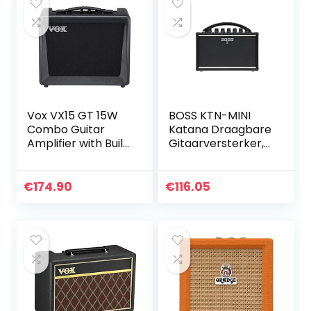
Vox VX15 GT 15W
BOSS KTN-MINI
Combo Guitar
Katana Draagbare
Amplifier with Built
Gitaarversterker,
in Effects
een compacte,
overal mee
naartoe te nemen
€
174.90
€
116.05
versterker die
werkt op…