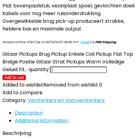
Plat bovenpaalstuk, vezelplaat spoel, gevlochten doek
kabels voor nog meer ruisonderdrukking.
Overgewikkelde brug pick-up produceert strakke,
heldere bas en maximale output
Amazon.nl Price:
€
18.11
(as of 08/04/2023 08:46 PST-
Details
)
&
FREE Shipping
.
Gitaar Pickups Brug Pickup Enkele Coil Pickup Flat Top
Bridge Positie Gitaar Strat Pickups Warm Volledige
Geluid Fit… quantity
Add to cart
Added to wishlist
Removed from wishlist
0
Add to compare
Category:
Versterkers en voorversterkers
Description
Additional information
Beschrijving: