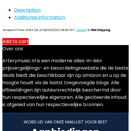
Description
Additional information
Amazon.nl Price:
€
18.11
(as of 08/04/2023 08:46 PST-
Details
)
&
FREE Shipping
.
Add to cart
Over ons
Arterymusic.nl is een moderne alles-in-één
prijsvergelijkings- en beoordelingswebsite die de beste
deals biedt die beschikbaar zijn op amazon en u op de
hoogte houdt via de laatst toegevoegde blogs. Alle
afbeeldingen zijn auteursrechtelijk beschermd door
hun respectievelijke eigenaren. Alle geciteerde inhoud
is afgeleid van hun respectievelijke bronnen.
WORD LID VAN ONZE MAILLIJST VOOR BEST