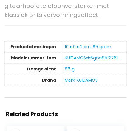
gitaarhoofdtelefoonversterker met
klassiek Brits vervormingseffect…
Productafmetingen
‎10 x 9 x 2 cm; 85 gram
Modelnummer item
‎KUIDAMOSxir6gpa85f3261
Itemgewicht
‎85 g
Brand
Merk: KUIDAMOS
Related Products