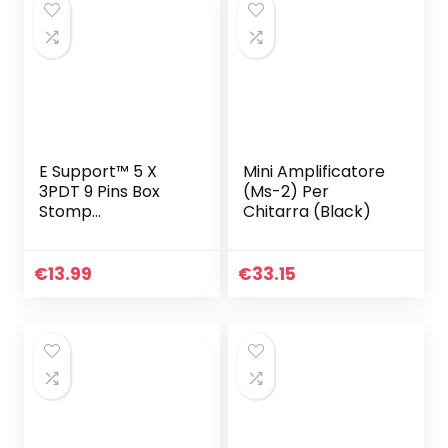
E Support™ 5 X
Mini Amplificatore
3PDT 9 Pins Box
(Ms-2) Per
Stomp
Chitarra (Black)
Gitaareffect
Pedaal
Voetschakelaar
€
13.99
€
33.15
True Bypass
Metaal Blauw