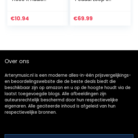
Taper
Loops Station met
Potentiometer
Usb kabel voor
Gitaar Toon
Elektrische Gitaar
€
10.94
€
69.99
Volume Controle
Basgitaar
Potten Dia24mm
L18mm Lange…
Over ons
Arterymusic.nl is een moderne alles-in-één prijsvergelijkings-
en beoordelingswebsite die de beste deals biedt die
beschikbaar zijn op amazon en u op de hoogte houdt via de
laatst toegevoegde blogs. Alle afbeeldingen zijn
auteursrechtelijk beschermd door hun respectievelijke
eigenaren. Alle geciteerde inhoud is afgeleid van hun
respectievelijke bronnen.