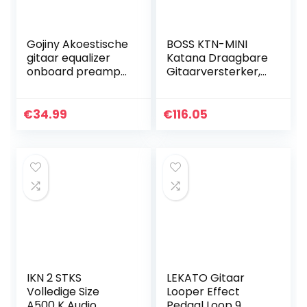
Gojiny Akoestische
BOSS KTN-MINI
gitaar equalizer
Katana Draagbare
onboard preamp
Gitaarversterker,
pickup tuner
een compacte,
gitaar tool 301
overal mee
naartoe te nemen
€
34.99
€
116.05
versterker die
werkt op…
IKN 2 STKS
LEKATO Gitaar
Volledige Size
Looper Effect
A500 K Audio
Pedaal Loop 9