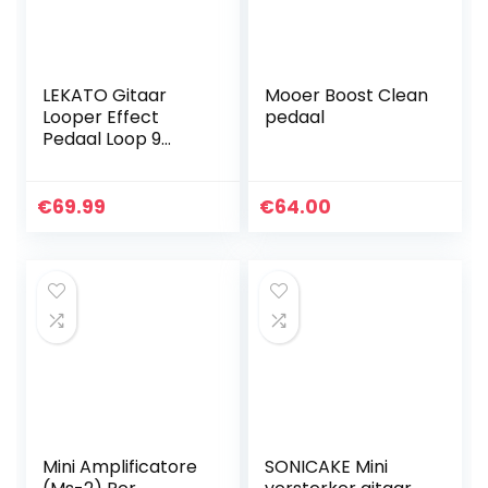
LEKATO Gitaar
Mooer Boost Clean
Looper Effect
pedaal
Pedaal Loop 9
Loops Station met
Usb kabel voor
Elektrische Gitaar
€
69.99
€
64.00
Basgitaar
Mini Amplificatore
SONICAKE Mini