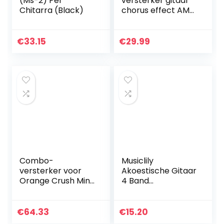
(Ms-2) Per
versterker gitaar
Chitarra (Black)
chorus effect AMP
hoofdtelefoon
versterker pocket
oplaadbare gitaar
€
33.15
€
29.99
bas slaapkamer
US…
Combo-
Musiclily
versterker voor
Akoestische Gitaar
Orange Crush Mini
4 Band
Gitaar
Voorversterker
EQ-7545R met
Piezo Pickup
€
64.33
€
15.20