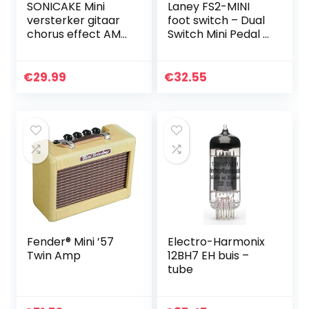
SONICAKE Mini
Laney FS2-MINI
versterker gitaar
foot switch – Dual
chorus effect AMP
Switch Mini Pedal –
hoofdtelefoon
LED Status Light –
versterker pocket
With Removable
oplaadbare gitaar
Lead
€
29.99
€
32.55
bas slaapkamer
US…
Fender® Mini ’57
Electro-Harmonix
Twin Amp
12BH7 EH buis –
tube