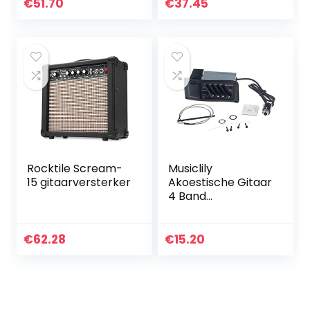
€
51.70
€
37.45
Rocktile Scream-
Musiclily
15 gitaarversterker
Akoestische Gitaar
4 Band
Voorversterker
EQ-7545R met
Piezo Pickup
€
62.28
€
15.20