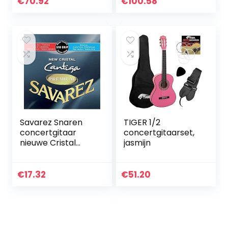
€
70.92
€
100.58
en gitaarriem –
Cliptuner, Riem,
natuurlijk
Peddel, Extra
Snaar- en…
Savarez Snaren
TIGER 1/2
concertgitaar
concertgitaarset,
nieuwe Cristal
jasmijn
Cantiga Premium
Gemengde
spanning
€
17.32
€
51.20
normaal/sterke
set