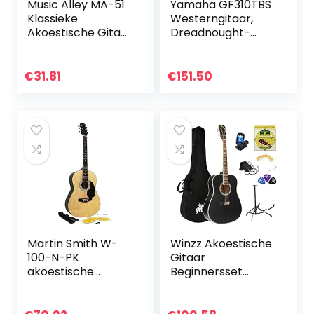
Music Alley MA-51
Yamaha GF310TBS
Klassieke
Westerngitaar,
Akoestische Gitaar
Dreadnought-
Kindergitaar en
Akoestische
Junior Gitaar Roze,
Gitaar, 4/4 Gitaar
Half maat
van Hout, Tobacco
€
31.81
€
151.50
Bruin Sunburst
Martin Smith W-
Winzz Akoestische
100-N-PK
Gitaar
akoestische
Beginnersset
gitaarset met
Halve Grootte
gitaarsnaren,
Archaistisch met
gitaarplectrums
Gitaartas,