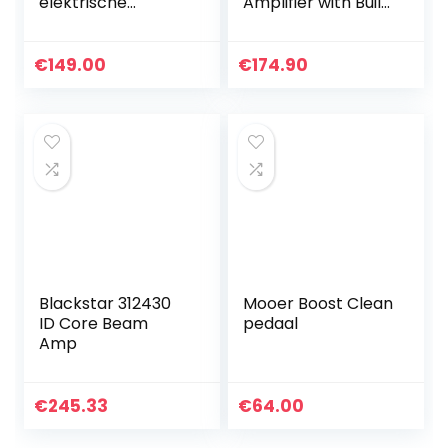
elektrische
Amplifier with Built
gitaarversterker,
in Effects
30 W, draagbare
gitaarversterker,
€
149.00
€
174.90
luidspreker met
microfooningang…
Blackstar 312430
Mooer Boost Clean
ID Core Beam
pedaal
Amp
€
245.33
€
64.00