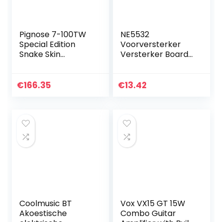
Pignose 7-100TW
NE5532
Special Edition
Voorversterker
Snake Skin
Versterker Board
Vinylbekleding
Audio
Voorversterker
HIFI OP-AMP
€
166.35
€
13.42
Versterker voor
Muziek
Coolmusic BT
Vox VX15 GT 15W
Akoestische
Combo Guitar