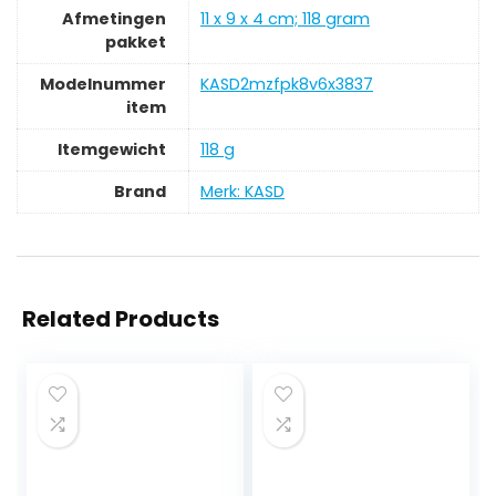
Afmetingen
‎11 x 9 x 4 cm; 118 gram
pakket
Modelnummer
‎KASD2mzfpk8v6x3837
item
Itemgewicht
‎118 g
Brand
Merk: KASD
Related Products