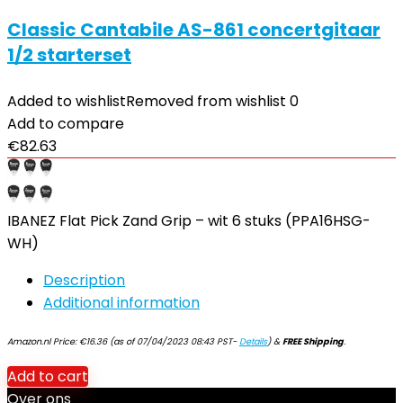
Classic Cantabile AS-861 concertgitaar
1/2 starterset
Added to wishlist
Removed from wishlist
0
Add to compare
€
82.63
IBANEZ Flat Pick Zand Grip – wit 6 stuks (PPA16HSG-
WH)
Description
Additional information
Amazon.nl Price:
€
16.36
(as of 07/04/2023 08:43 PST-
Details
)
&
FREE Shipping
.
Add to cart
Over ons