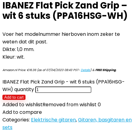
IBANEZ Flat Pick Zand Grip –
wit 6 stuks (PPA16HSG-WH)
Voer het modelnummer hierboven inom zeker te
weten dat dit past.
Dikte: 1,0 mm.
Kleur: wit.
Amazon.nl Price:
€
16.36
(as of 07/04/2023 08:43 PST-
Details
)
&
FREE Shipping
.
IBANEZ Flat Pick Zand Grip - wit 6 stuks (PPA16HSG-
WH) quantity
Add to cart
Added to wishlist
Removed from wishlist
0
Add to compare
Categories:
Elektrische gitaren
,
Gitaren, basgitaren en
sets