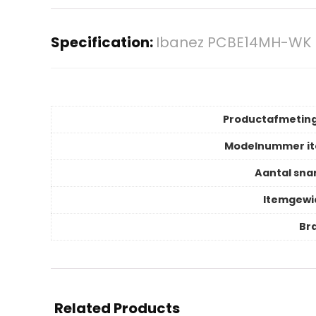
Specification:
Ibanez PCBE14MH-WK –
Productafmetin
Modelnummer i
Aantal sna
Itemgewi
Br
Related Products