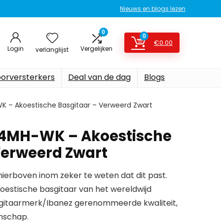
Nieuws en blogs lezen
0
0
€
0.00
Login
Vergelijken
verlanglijst
oorversterkers
Deal van de dag
Blogs
 – Akoestische Basgitaar – Verweerd Zwart
14MH-WK – Akoestische
Verweerd Zwart
erboven inom zeker te weten dat dit past.
oestische basgitaar van het wereldwijd
gitaarmerk/Ibanez gerenommeerde kwaliteit,
nschap.