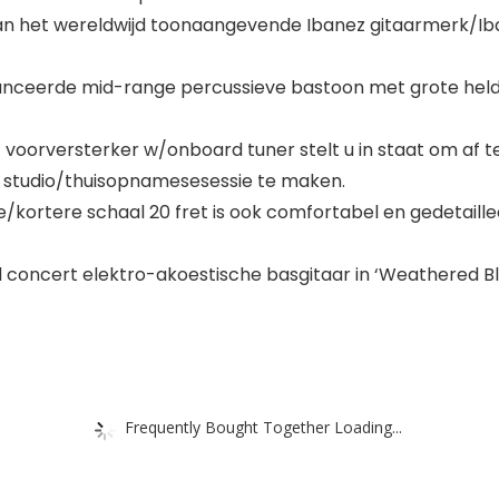
van het wereldwijd toonaangevende Ibanez gitaarmerk/I
anceerde mid-range percussieve bastoon met grote helder
voorversterker w/onboard tuner stelt u in staat om af
of studio/thuisopnamesesessie te maken.
e/kortere schaal 20 fret is ook comfortabel en gedetail
nd concert elektro-akoestische basgitaar in ‘Weathered Bl
Frequently Bought Together Loading...