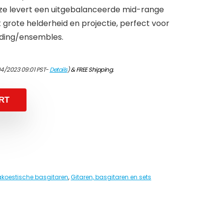
ize levert een uitgebalanceerde mid-range
grote helderheid en projectie, perfect voor
eiding/ensembles.
04/2023 09:01 PST-
Details
)
&
FREE Shipping
.
RT
akoestische basgitaren
,
Gitaren, basgitaren en sets