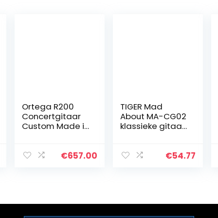
Ortega R200
TIGER Mad
Concertgitaar
About MA-CG02
Custom Made in
klassieke gitaar,
4/4 maten
3/4 maat
handgemaakt
blauwe
in Spanje
klassieke gitaar
€
657.00
€
54.77
massieve deken
– kleurrijke
natuur in
Spaanse gitaar
hoogglanzende
met draagtas…
…