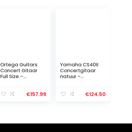
Ortega Guitars
Yamaha CS40II
Concert Gitaar
Concertgitaar
Full Size –
natuur –
Student Series –
gemakkelijk
catalpa/sparre
bespeelbare
n (RST5)
akoestische
€
157.99
€
124.50
gitaar voor
jonge beginners
– 3/4 gitaar
van…