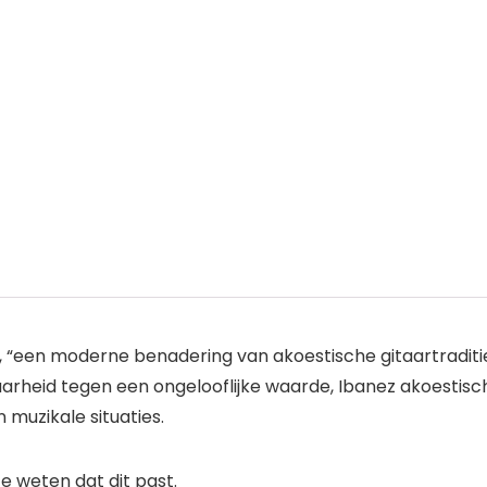
“een moderne benadering van akoestische gitaartraditie”, s
baarheid tegen een ongelooflijke waarde, Ibanez akoestisch
muzikale situaties.
 weten dat dit past.