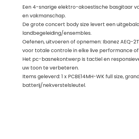
Een 4-snarige elektro-akoestische basgitaar 
en vakmanschap.
De grote concert body size levert een uitgebal
landbegeleiding/ensembles.
Oefenen, uitvoeren of opnemen: Ibanez AEQ-2T 
voor totale controle in elke live performance 
Het pc-basnekontwerp is tactiel en responsiev
uw toon te verbeteren.
Items geleverd: 1 x PCBE14MH-WK full size, gra
batterij/nekverstelsleutel.