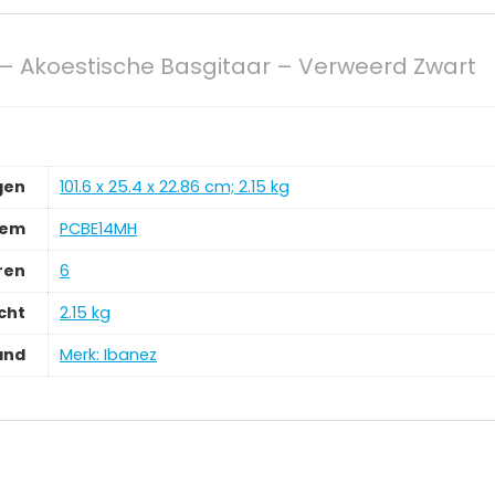
 Akoestische Basgitaar – Verweerd Zwart
gen
‎101.6 x 25.4 x 22.86 cm; 2.15 kg
tem
‎PCBE14MH
ren
‎6
cht
‎2.15 kg
and
Merk: Ibanez