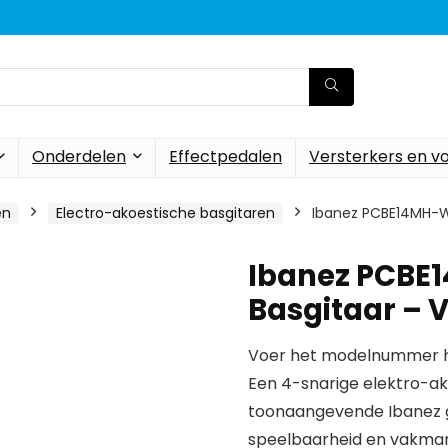
Onderdelen
Effectpedalen
Versterkers en v
en
Electro-akoestische basgitaren
Ibanez PCBE14MH-WK
Ibanez PCBE
Basgitaar – 
Voer het modelnummer hi
Een 4-snarige elektro-ak
toonaangevende Ibanez 
speelbaarheid en vakma