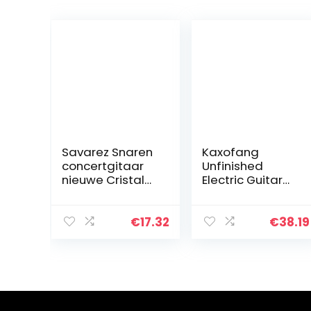
Savarez Snaren
Kaxofang
concertgitaar
Unfinished
nieuwe Cristal
Electric Guitar
Cantiga
Body TL-T02
Premium
Maple Empty
Gemengde
Guitar Barrel to
€
17.32
€
38.19
spanning
TELE Style
normaal/sterke
Electric Guitars
set
DIY Parts